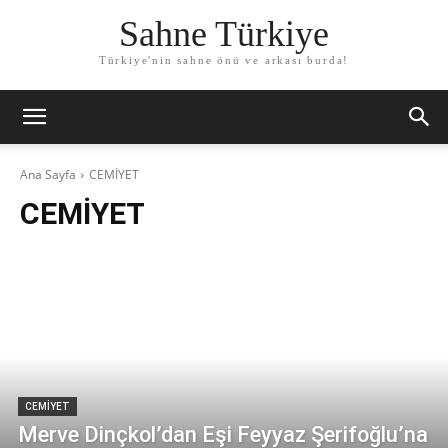
Sahne Türkiye
Türkiye'nin sahne önü ve arkası burda!
Ana Sayfa
CEMİYET
CEMİYET
CEMİYET
Merve Dinçkol’dan Eşi Feyyaz Şerifoğlu’na