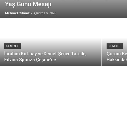
Yaş Günü Mesajı
Mehmet Yılmaz
-
Ağustos 8, 2026
CEMİYET
CEMİYET
İbrahim Kutluay ve Demet Şener Tatilde,
Çorum Bel
Edvina Sponza Çeşme’de
Hakkında