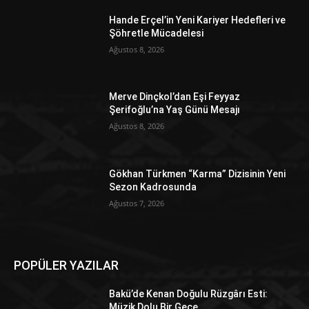
Hande Erçel’in Yeni Kariyer Hedefleri ve
Şöhretle Mücadelesi
Ağustos 8, 2026
Merve Dinçkol’dan Eşi Feyyaz
Şerifoğlu’na Yaş Günü Mesajı
Ağustos 8, 2026
Gökhan Türkmen “Karma” Dizisinin Yeni
Sezon Kadrosunda
Ağustos 7, 2026
POPÜLER YAZILAR
Bakü’de Kenan Doğulu Rüzgârı Esti:
Müzik Dolu Bir Gece