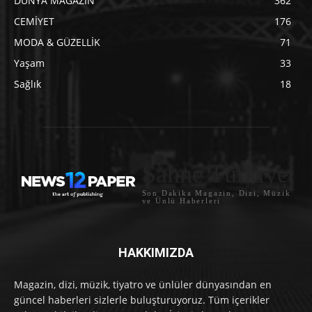
DÜNYA MAGAZİN
362
CEMİYET
176
MODA & GÜZELLİK
71
Yaşam
33
Sağlık
18
Sahne Türkiye
Son Dakika Magazin, Dizi, Müzik
ve Ünlü Haberleri
HAKKIMIZDA
Magazin, dizi, müzik, tiyatro ve ünlüler dünyasından en
güncel haberleri sizlerle buluşturuyoruz. Tüm içerikler