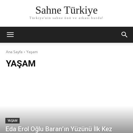
Sahne Türkiye
Türkiye'nin sahne önü ve arkası burda!
Ana Sayfa
Yaşam
YAŞAM
YAŞAM
Eda Erol Oğlu Baran’ın Yüzünü İlk Kez