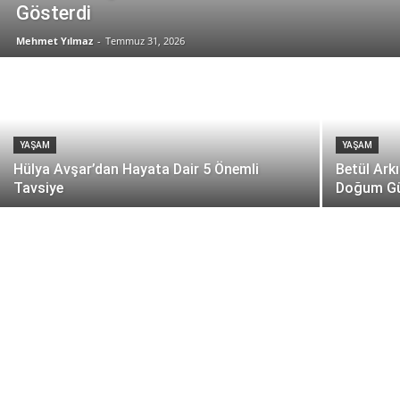
Gösterdi
Mehmet Yılmaz
-
Temmuz 31, 2026
YAŞAM
YAŞAM
Hülya Avşar’dan Hayata Dair 5 Önemli
Betül Ark
Tavsiye
Doğum Gü