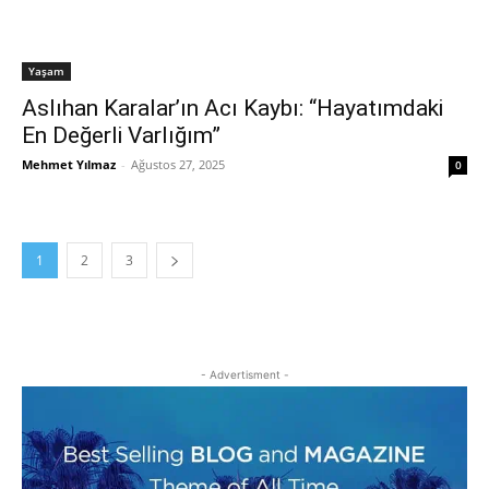
Yaşam
Aslıhan Karalar’ın Acı Kaybı: “Hayatımdaki
En Değerli Varlığım”
Mehmet Yılmaz
-
Ağustos 27, 2025
0
1
2
3
- Advertisment -