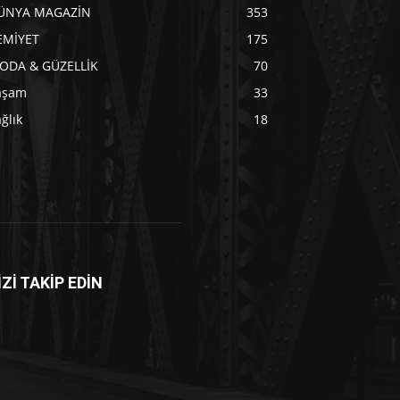
ÜNYA MAGAZİN
353
EMİYET
175
ODA & GÜZELLİK
70
aşam
33
ğlık
18
İZİ TAKİP EDİN