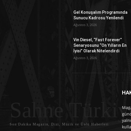
Gel Konuşalım Programında
Sunucu Kadrosu Yenilendi
Ağustos 3, 2026
Vin Diesel, “Fast Forever”
Senaryosunu “On Yılların En
İyisi” Olarak Nitelendirdi
Ağustos 3, 2026
HA
Sahne Türkiy
Maga
günc
yaln
Son Dakika Magazin, Dizi, Müzik ve Ünlü Haberleri
kull