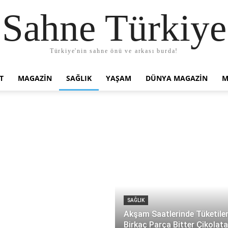
Sahne Türkiye
Türkiye'nin sahne önü ve arkası burda!
T
MAGAZIN
SAĞLIK
YAŞAM
DÜNYA MAGAZİN
M
SAĞLIK
Akşam Saatlerinde Tüketile
Birkaç Parça Bitter Çikolata