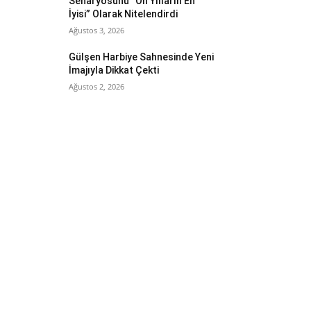
Senaryosunu “On Yılların En
İyisi” Olarak Nitelendirdi
Ağustos 3, 2026
Gülşen Harbiye Sahnesinde Yeni
İmajıyla Dikkat Çekti
Ağustos 2, 2026