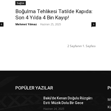
Sağlık
Boğulma Tehlikesi Tatilde Kapıda:
Son 4 Yılda 4 Bin Kayıp!
Mehmet Yılmaz
-
Haziran 25, 2025
0
0
2 Sayfanın 1. Sayfası
POPÜLER YAZILAR
P
Bakü’de Kenan Doğulu Rüzgârı
M
Esti: Müzik Dolu Bir Gece
Kü
Haziran 24, 2025