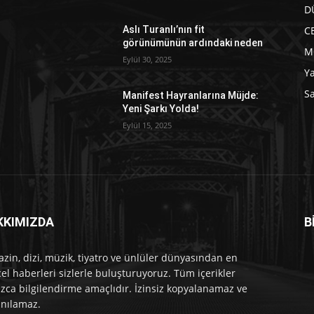
D
C
Aslı Turanlı’nın fit
görünümünün ardındaki neden
M
Eylül 30, 2025
Y
Sa
Manifest Hayranlarına Müjde:
Yeni Şarkı Yolda!
Eylül 15, 2025
KKIMIZDA
B
e
zin, dizi, müzik, tiyatro ve ünlüler dünyasından en
el haberleri sizlerle buluşturuyoruz. Tüm içerikler
ızca bilgilendirme amaçlıdır. İzinsiz kopyalanamaz ve
anılamaz.