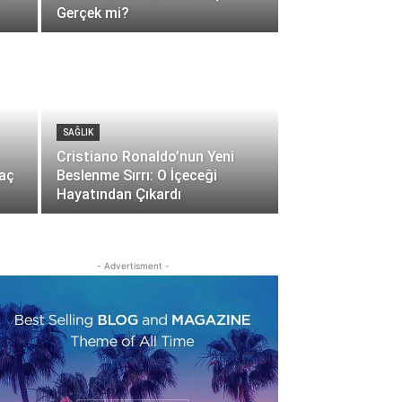
Gerçek mi?
SAĞLIK
Cristiano Ronaldo’nun Yeni
Saç
Beslenme Sırrı: O İçeceği
Hayatından Çıkardı
- Advertisment -