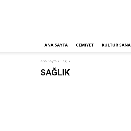
ANA SAYFA
CEMİYET
KÜLTÜR SANA
Ana Sayfa
Sağlık
SAĞLIK