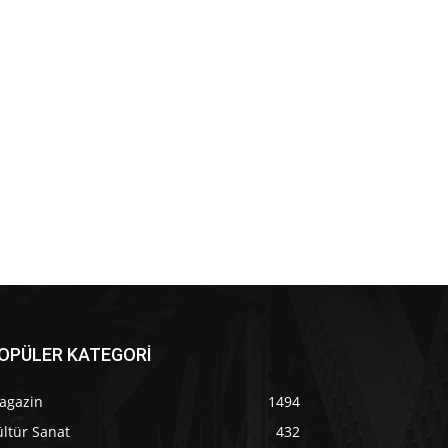
OPÜLER KATEGORİ
agazin
1494
ltür Sanat
432