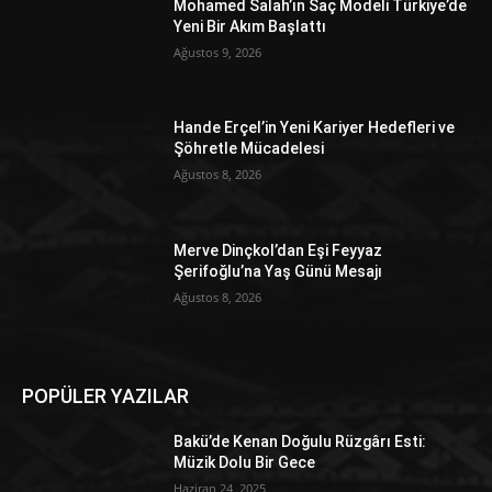
Mohamed Salah’ın Saç Modeli Türkiye’de
Yeni Bir Akım Başlattı
Ağustos 9, 2026
Hande Erçel’in Yeni Kariyer Hedefleri ve
Şöhretle Mücadelesi
Ağustos 8, 2026
Merve Dinçkol’dan Eşi Feyyaz
Şerifoğlu’na Yaş Günü Mesajı
Ağustos 8, 2026
POPÜLER YAZILAR
Bakü’de Kenan Doğulu Rüzgârı Esti:
Müzik Dolu Bir Gece
Haziran 24, 2025