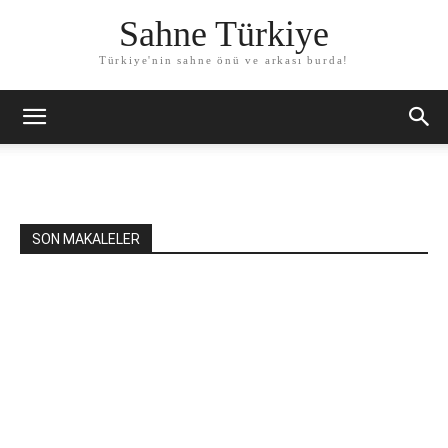
Sahne Türkiye
Türkiye'nin sahne önü ve arkası burda!
SON MAKALELER