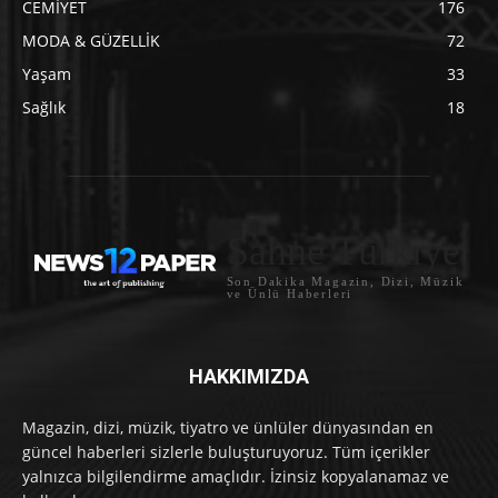
CEMİYET
176
MODA & GÜZELLİK
72
Yaşam
33
Sağlık
18
Sahne Türkiye
Son Dakika Magazin, Dizi, Müzik
ve Ünlü Haberleri
HAKKIMIZDA
Magazin, dizi, müzik, tiyatro ve ünlüler dünyasından en
güncel haberleri sizlerle buluşturuyoruz. Tüm içerikler
yalnızca bilgilendirme amaçlıdır. İzinsiz kopyalanamaz ve