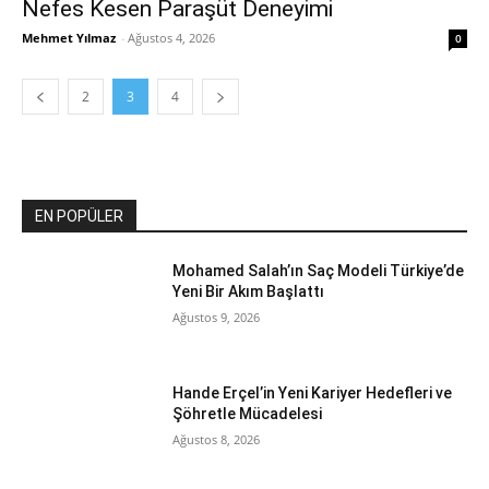
Nefes Kesen Paraşüt Deneyimi
Mehmet Yılmaz
-
Ağustos 4, 2026
0
2
3
4
EN POPÜLER
Mohamed Salah’ın Saç Modeli Türkiye’de
Yeni Bir Akım Başlattı
Ağustos 9, 2026
Hande Erçel’in Yeni Kariyer Hedefleri ve
Şöhretle Mücadelesi
Ağustos 8, 2026