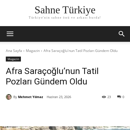
Sahne Türkiye
Türkiye'nin sahne önü ve arkası burda!
Ana Sayfa
Magazin
Afra Saraçoğlu'nun Tatil Pozları Gündem Oldu
Magazin
Afra Saraçoğlu’nun Tatil
Pozları Gündem Oldu
By
Mehmet Yılmaz
Haziran 23, 2026
23
0