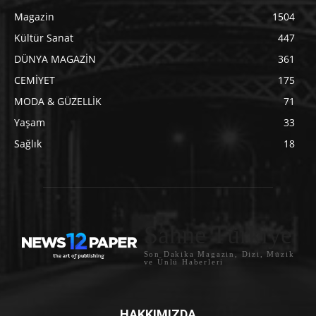
Magazin
1504
Kültür Sanat
447
DÜNYA MAGAZİN
361
CEMİYET
175
MODA & GÜZELLİK
71
Yaşam
33
Sağlık
18
Sahne Türkiye
Son Dakika Magazin, Dizi, Müzik
ve Ünlü Haberleri
HAKKIMIZDA