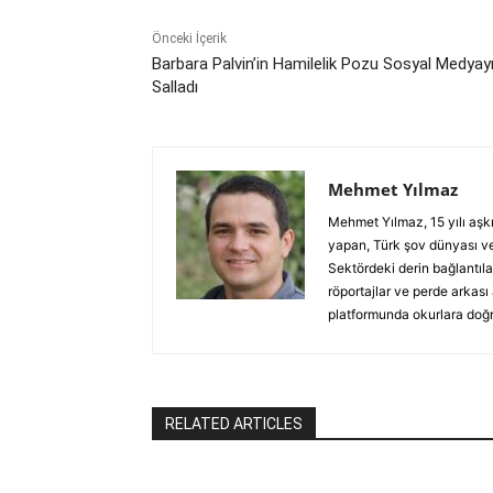
Önceki İçerik
Barbara Palvin’in Hamilelik Pozu Sosyal Medyay
Salladı
Mehmet Yılmaz
Mehmet Yılmaz, 15 yılı aşk
yapan, Türk şov dünyası ve
Sektördeki derin bağlantılar
röportajlar ve perde arkası
platformunda okurlara doğru
RELATED ARTICLES