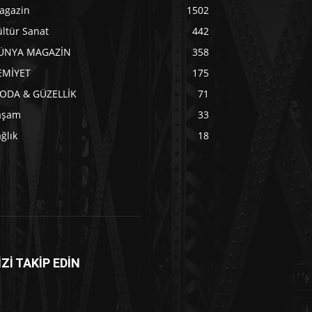
agazin
1502
ltür Sanat
442
ÜNYA MAGAZİN
358
EMİYET
175
ODA & GÜZELLİK
71
aşam
33
ğlık
18
İZİ TAKİP EDİN