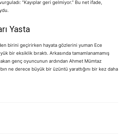
urguladı: “Kayıplar geri gelmiyor.” Bu net ifade,
ydu.
rı Yasta
den birini geçirirken hayata gözlerini yuman Ece
büyük bir eksiklik bıraktı. Arkasında tamamlanamamış
 bırakan genç oyuncunun ardından Ahmet Mümtaz
ybın ne derece büyük bir üzüntü yarattığını bir kez daha