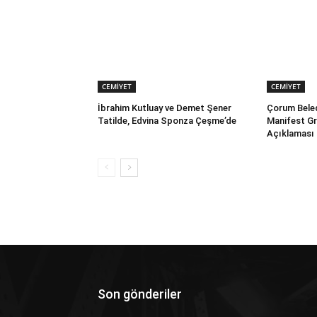
CEMİYET
CEMİYET
İbrahim Kutluay ve Demet Şener
Çorum Beled
Tatilde, Edvina Sponza Çeşme’de
Manifest G
Açıklaması
Son gönderiler