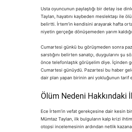
Usta oyuncunun paylaştığı bir detay ise di
Taylan, hayatını kaybeden meslektaşı ile öl
belirtti. İrtem’in kendisini arayarak hafta o
niyetin gerçeğe dönüşemeden yarım kaldığın
Cumartesi günkü bu görüşmeden sonra pazar
sarstığını belirten sanatçı, duygularını şu sö
önce telefonlaştık görüşelim diye. İçinden ge
Cumartesi günüydü. Pazartesi bu haber geld
dair plan yapan birinin ani yokluğunun tarif 
Ölüm Nedeni Hakkındaki İ
Ece İrtem’in vefat gerekçesine dair kesin b
Mümtaz Taylan, ilk bulguların kalp krizi ihtim
otopsi incelemesinin ardından netlik kazana