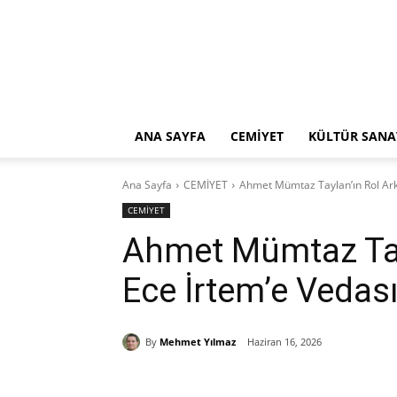
ANA SAYFA
CEMİYET
KÜLTÜR SANA
Ana Sayfa
CEMİYET
Ahmet Mümtaz Taylan’ın Rol Ark
CEMİYET
Ahmet Mümtaz Tay
Ece İrtem’e Vedas
By
Mehmet Yılmaz
Haziran 16, 2026
Paylaş