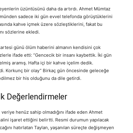
nleyenlerin üzüntüsünü daha da artırdı. Ahmet Mümtaz
ümünden sadece iki gün evvel telefonda görüştüklerini
rtasında kahve içmek üzere sözleştiklerini, fakat bu
ı sözlerine ekledi.
tesi günü ölüm haberini almanın kendisini çok
zlerle ifade etti: “Gencecik bir insanı kaybettik. İki gün
lmiş aramış. Hafta içi bir kahve içelim dedik.
i. Korkunç bir olay” Birkaç gün öncesinde geleceğe
edilmez bir his olduğunu da dile getirdi.
lk Değerlendirmeler
ir veriye henüz sahip olmadığını ifade eden Ahmet
alini işaret ettiğini belirtti. Resmi durumun yapılacak
cağını hatırlatan Taylan, yaşanılan süreçte değişmeyen