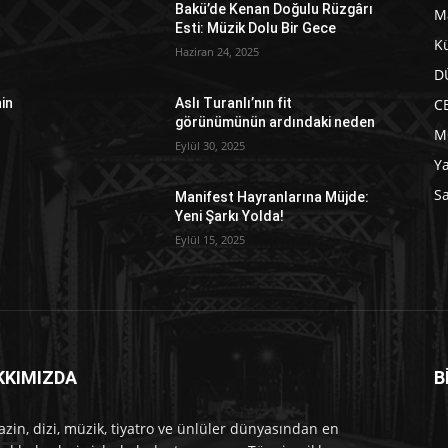
Bakü’de Kenan Doğulu Rüzgârı
M
Esti: Müzik Dolu Bir Gece
Kü
Haziran 24, 2025
D
C
in
Aslı Turanlı’nın fit
görünümünün ardındaki neden
M
Eylül 30, 2025
Y
Sa
Manifest Hayranlarına Müjde:
Yeni Şarkı Yolda!
Eylül 15, 2025
KKIMIZDA
B
e
zin, dizi, müzik, tiyatro ve ünlüler dünyasından en