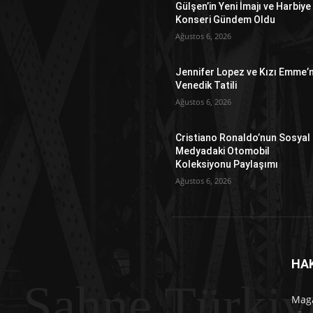
Gülşen’in Yeni İmajı ve Harbiye
Konseri Gündem Oldu
Ağustos 6, 2026
Jennifer Lopez ve Kızı Emme’n
Venedik Tatili
Ağustos 6, 2026
Cristiano Ronaldo’nun Sosyal
Medyadaki Otomobil
Koleksiyonu Paylaşımı
Ağustos 6, 2026
HA
Sahne Türkiy
Maga