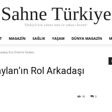
Sahne Türkiye
Türkiye'nin sahne önü ve arkası burda!
T
MAGAZIN
SAĞLIK
YAŞAM
DÜNYA MAGAZİN
M
adaşı Ece İrtem’e Vedası
lan’ın Rol Arkadaşı
ı
36
0