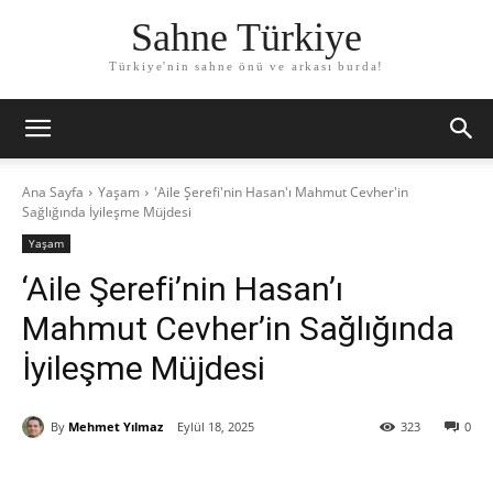
Sahne Türkiye
Türkiye'nin sahne önü ve arkası burda!
Ana Sayfa
Yaşam
'Aile Şerefi'nin Hasan'ı Mahmut Cevher'in
Sağlığında İyileşme Müjdesi
Yaşam
‘Aile Şerefi’nin Hasan’ı
Mahmut Cevher’in Sağlığında
İyileşme Müjdesi
By
Mehmet Yılmaz
Eylül 18, 2025
323
0