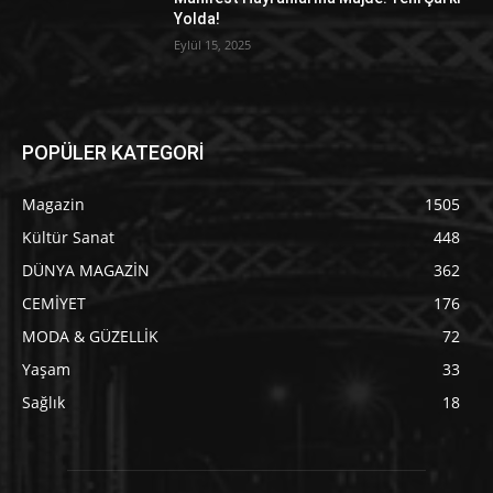
Yolda!
Eylül 15, 2025
POPÜLER KATEGORİ
Magazin
1505
Kültür Sanat
448
DÜNYA MAGAZİN
362
CEMİYET
176
MODA & GÜZELLİK
72
Yaşam
33
Sağlık
18