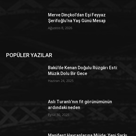
Merve Dinçkol’dan Eşi Feyyaz
Şerifoğlu’na Yaş Günü Mesajı
Ağustos 8, 2026
POPÜLER YAZILAR
Bakü’de Kenan Doğulu Rüzgârı Esti:
Müzik Dolu Bir Gece
Haziran 24, 2025
Aslı Turanlı’nın fit görünümünün
ardındaki neden
Eylül 30, 2025
Manifest Hayranlarına Müjde: Yeni Şarkı