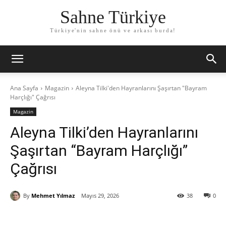
Sahne Türkiye
Türkiye'nin sahne önü ve arkası burda!
Ana Sayfa
Magazin
Aleyna Tilki'den Hayranlarını Şaşırtan "Bayram
Harçlığı" Çağrısı
Magazin
Aleyna Tilki’den Hayranlarını
Şaşırtan “Bayram Harçlığı”
Çağrısı
By
Mehmet Yılmaz
Mayıs 29, 2026
38
0