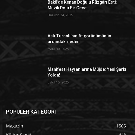
Bakü’de Kenan Doğulu Rüzgârı Esti:
Müzik Dolu Bir Gece
Haziran 24, 2025
Aslı Turanlı’nın fit görünümünün
ardındaki neden
Eylül 30, 2025
Manifest Hayranlarına Müjde: Yeni Şarkı
Yolda!
Eylül 15, 2025
POPÜLER KATEGORİ
Magazin
1505
Kültür Sanat
448