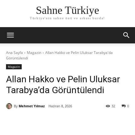
Sahne Türkiye
Türkiye'nin sahne önü ve arkası burda!
Ana Sayfa
Magazin
Allan Hakko ve Pelin Uluksar Tarabya'da
Görüntülendi
Magazin
Allan Hakko ve Pelin Uluksar
Tarabya’da Görüntülendi
By
Mehmet Yılmaz
Haziran 8, 2026
32
0