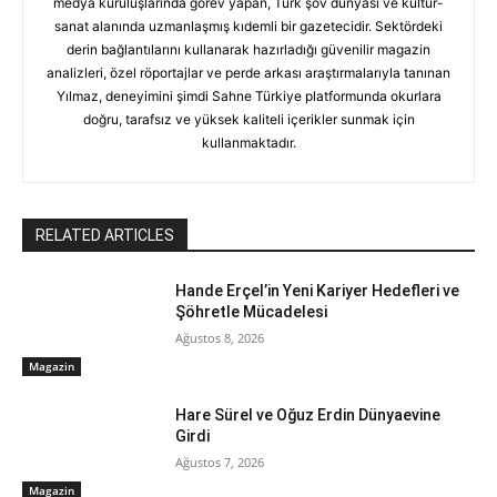
medya kuruluşlarında görev yapan, Türk şov dünyası ve kültür-
sanat alanında uzmanlaşmış kıdemli bir gazetecidir. Sektördeki
derin bağlantılarını kullanarak hazırladığı güvenilir magazin
analizleri, özel röportajlar ve perde arkası araştırmalarıyla tanınan
Yılmaz, deneyimini şimdi Sahne Türkiye platformunda okurlara
doğru, tarafsız ve yüksek kaliteli içerikler sunmak için
kullanmaktadır.
RELATED ARTICLES
Hande Erçel’in Yeni Kariyer Hedefleri ve
Şöhretle Mücadelesi
Ağustos 8, 2026
Magazin
Hare Sürel ve Oğuz Erdin Dünyaevine
Girdi
Ağustos 7, 2026
Magazin