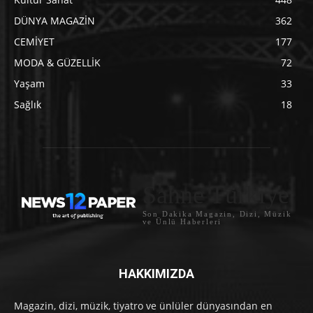
DÜNYA MAGAZİN
362
CEMİYET
177
MODA & GÜZELLİK
72
Yaşam
33
Sağlık
18
Sahne Türkiye
Son Dakika Magazin, Dizi, Müzik
ve Ünlü Haberleri
HAKKIMIZDA
Magazin, dizi, müzik, tiyatro ve ünlüler dünyasından en