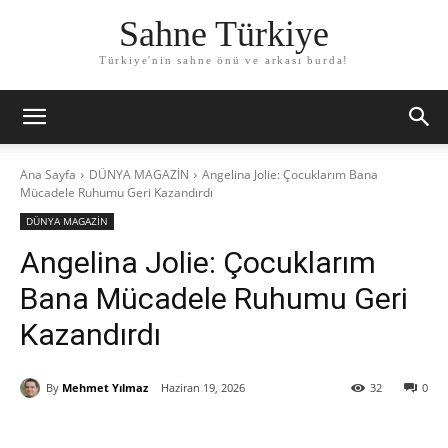
Sahne Türkiye
Türkiye'nin sahne önü ve arkası burda!
Ana Sayfa
DÜNYA MAGAZİN
Angelina Jolie: Çocuklarım Bana
Mücadele Ruhumu Geri Kazandırdı
DÜNYA MAGAZİN
Angelina Jolie: Çocuklarım
Bana Mücadele Ruhumu Geri
Kazandırdı
By
Mehmet Yılmaz
Haziran 19, 2026
32
0