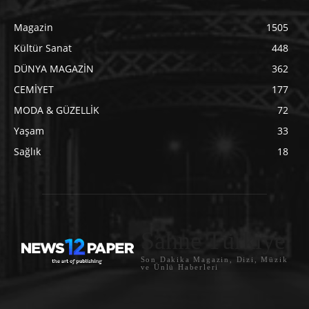
Magazin
1505
Kültür Sanat
448
DÜNYA MAGAZİN
362
CEMİYET
177
MODA & GÜZELLİK
72
Yaşam
33
Sağlık
18
Sahne Türkiye
Son Dakika Magazin, Dizi, Müzik
ve Ünlü Haberleri