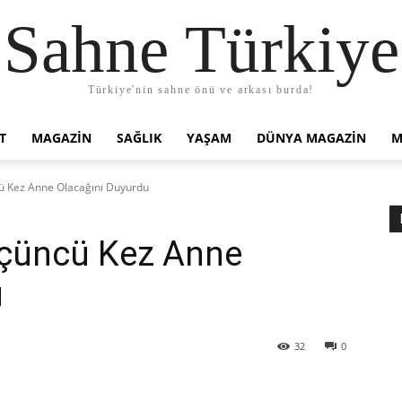
Sahne Türkiye
Türkiye'nin sahne önü ve arkası burda!
T
MAGAZIN
SAĞLIK
YAŞAM
DÜNYA MAGAZİN
M
 Kez Anne Olacağını Duyurdu
çüncü Kez Anne
u
32
0