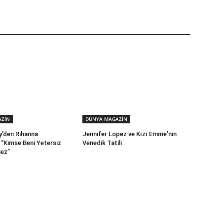
AZİN
DÜNYA MAGAZİN
’den Rihanna
Jennifer Lopez ve Kızı Emme’nin
 “Kimse Beni Yetersiz
Venedik Tatili
mez”