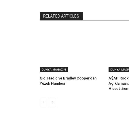
RELATED ARTICLES
DÜNYA MAGAZİN
DÜNYA MAG
Gigi Hadid ve Bradley Cooper’dan
A$AP Rocky
Yüzük Hamlesi
Açıklaması:
Hissettire