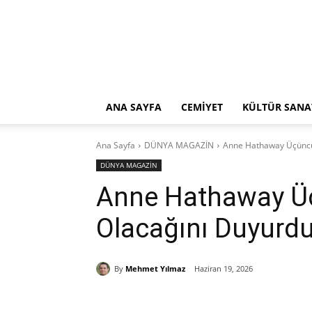
ANA SAYFA
CEMİYET
KÜLTÜR SANA
Ana Sayfa
DÜNYA MAGAZİN
Anne Hathaway Üçüncü
DÜNYA MAGAZİN
Anne Hathaway Ü
Olacağını Duyurd
By
Mehmet Yılmaz
Haziran 19, 2026
Paylaş