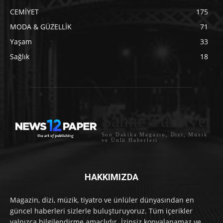
CEMİYET
175
MODA & GÜZELLİK
71
Yaşam
33
Sağlık
18
Sahne Türkiye
Son Dakika Magazin, Dizi, Müzik
ve Ünlü Haberleri
HAKKIMIZDA
Magazin, dizi, müzik, tiyatro ve ünlüler dünyasından en
güncel haberleri sizlerle buluşturuyoruz. Tüm içerikler
yalnızca bilgilendirme amaçlıdır. İzinsiz kopyalanamaz ve