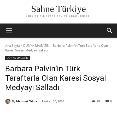
Sahne Türkiye
Türkiye'nin sahne önü ve arkası burda!
Ana Sayfa
DÜNYA MAGAZİN
Barbara Palvin'in Türk Taraftarla Olan
Karesi Sosyal Medyayı Salladı
DÜNYA MAGAZİN
Barbara Palvin’in Türk
Taraftarla Olan Karesi Sosyal
Medyayı Salladı
By
Mehmet Yılmaz
Haziran 26, 2026
29
0