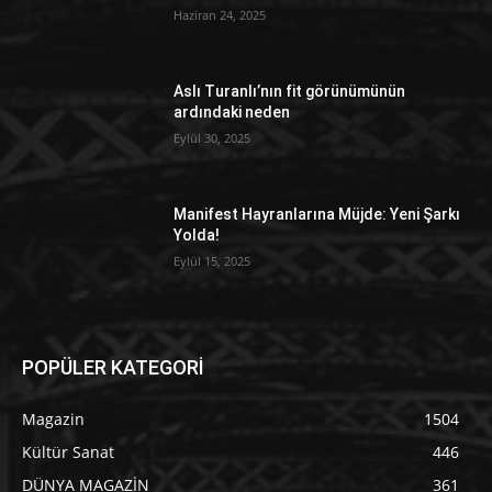
Haziran 24, 2025
Aslı Turanlı’nın fit görünümünün
ardındaki neden
Eylül 30, 2025
Manifest Hayranlarına Müjde: Yeni Şarkı
Yolda!
Eylül 15, 2025
POPÜLER KATEGORİ
Magazin
1504
Kültür Sanat
446
DÜNYA MAGAZİN
361