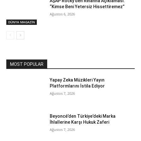
A$AP Rocky’den Rihanna Açıklaması:
“Kimse Beni Yetersiz Hissettiremez”
Ağustos 6, 2026
DÜNYA MAGAZİN
MOST POPULAR
Yapay Zeka Müzikleri Yayın
Platformlarını İstila Ediyor
Ağustos 7, 2026
Beyoncé’den Türkiye’deki Marka
İhlallerine Karşı Hukuk Zaferi
Ağustos 7, 2026