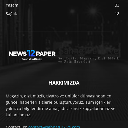
Yaşam
33
Sağlık
18
Sahne Türkiye
Son Dakika Magazin, Dizi, Müzik
ve Ünlü Haberleri
HAKKIMIZDA
Magazin, dizi, müzik, tiyatro ve ünlüler dünyasından en
güncel haberleri sizlerle buluşturuyoruz. Tüm içerikler
yalnızca bilgilendirme amaçlıdır. İzinsiz kopyalanamaz ve
kullanılamaz.
Contact us:
contact@sahneturkiye.com