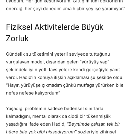
uyudum. Her gün kestiriyorum. Gittiğim tüm doktorların
önerdiği her şeyi denedim ama hiçbir şey işe yaramıyor.”
Fiziksel Aktivitelerde Büyük
Zorluk
Gündelik su tüketimini yeterli seviyede tuttuğunu
vurgulayan model, dışarıdan gelen “yürüyüş yap”
şeklindeki iyi niyetli tavsiyelere kendi gerçeğiyle yanıt
verdi. Hadid’in konuya ilişkin açıklaması şu şekilde oldu:
“Hayır, yürüyüşe çıkmadım çünkü mutfağa yürürken bile
nefes nefese kalıyordum”
Yaşadığı problemin sadece bedensel sınırlarla
kalmadığını, mental olarak da ciddi bir tükenmişlik
yaşadığını ifade eden Hadid,
“Beynimde çalışan tek bir
hücre bile yok gibi hissediyorum”
sözleriyle zihinsel