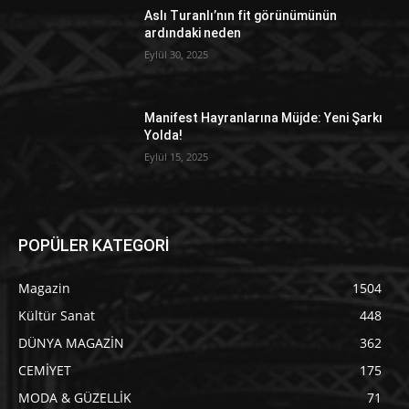
Aslı Turanlı’nın fit görünümünün
ardındaki neden
Eylül 30, 2025
Manifest Hayranlarına Müjde: Yeni Şarkı
Yolda!
Eylül 15, 2025
POPÜLER KATEGORİ
Magazin
1504
Kültür Sanat
448
DÜNYA MAGAZİN
362
CEMİYET
175
MODA & GÜZELLİK
71