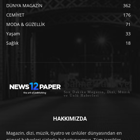
DÜNYA MAGAZİN
362
CEMİYET
176
MODA & GÜZELLİK
71
Yaşam
33
Sağlık
18
Sahne Türkiye
Son Dakika Magazin, Dizi, Müzik
ve Ünlü Haberleri
HAKKIMIZDA
Magazin, dizi, müzik, tiyatro ve ünlüler dünyasından en
güncel haberleri sizlerle buluşturuyoruz. Tüm içerikler