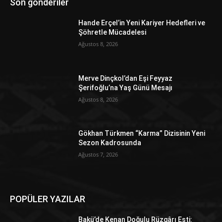
Son gönderiler
Hande Erçel’in Yeni Kariyer Hedefleri ve
Şöhretle Mücadelesi
Ağustos 8, 2026
Merve Dinçkol’dan Eşi Feyyaz
Şerifoğlu’na Yaş Günü Mesajı
Ağustos 8, 2026
Gökhan Türkmen “Karma” Dizisinin Yeni
Sezon Kadrosunda
Ağustos 7, 2026
POPÜLER YAZILAR
Bakü’de Kenan Doğulu Rüzgârı Esti: