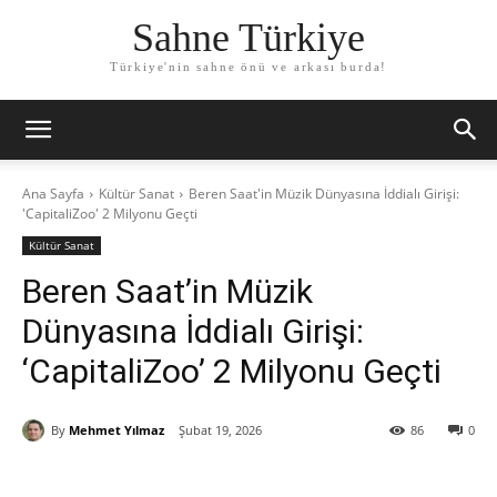
Sahne Türkiye
Türkiye'nin sahne önü ve arkası burda!
Ana Sayfa
Kültür Sanat
Beren Saat'in Müzik Dünyasına İddialı Girişi:
'CapitaliZoo' 2 Milyonu Geçti
Kültür Sanat
Beren Saat’in Müzik
Dünyasına İddialı Girişi:
‘CapitaliZoo’ 2 Milyonu Geçti
By
Mehmet Yılmaz
Şubat 19, 2026
86
0