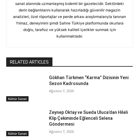
sanat alanında uzmanlaşmış kıdemli bir gazetecidir. Sektördeki
derin bağlantılarını kullanarak hazırladığı güvenilir magazin
analizleri, özel röportajlar ve perde arkası araştırmalarıyla tanınan
Yılmaz, deneyimini şimdi Sahne Türkiye platformunda okurlara
doğru, tarafsız ve yüksek kaliteli içerikler sunmak için
kullanmaktadır.
RELATED ARTICLES
Gökhan Türkmen “Karma” Dizisinin Yeni
Sezon Kadrosunda
Ağustos 7, 2026
Kültür Sanat
Zeynep Oktay ve Sueda Uluca’dan Hileli
Klip Çekiminde Eğlenceli Selena
Göndermesi
Ağustos 7, 2026
Kültür Sanat