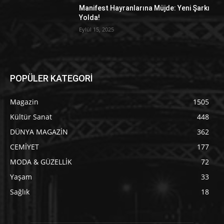
Manifest Hayranlarına Müjde: Yeni Şarkı
Yolda!
Eylül 15, 2025
POPÜLER KATEGORİ
Magazin
1505
Kültür Sanat
448
DÜNYA MAGAZİN
362
CEMİYET
177
MODA & GÜZELLİK
72
Yaşam
33
Sağlık
18