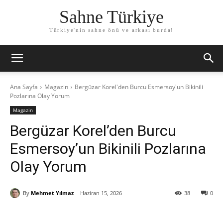
Sahne Türkiye
Türkiye'nin sahne önü ve arkası burda!
Ana Sayfa
Magazin
Bergüzar Korel'den Burcu Esmersoy'un Bikinili
Pozlarına Olay Yorum
Magazin
Bergüzar Korel’den Burcu
Esmersoy’un Bikinili Pozlarına
Olay Yorum
By
Mehmet Yılmaz
Haziran 15, 2026
38
0