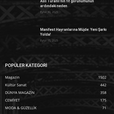
Aslı Turanlı’nın fit görünümünün
ardındaki neden
Eylül 30, 2025
Manifest Hayranlarına Müjde: Yeni Şarkı
Yolda!
Eylül 15, 2025
POPÜLER KATEGORİ
Magazin
1502
Kültür Sanat
442
DÜNYA MAGAZİN
358
CEMİYET
175
MODA & GÜZELLİK
71