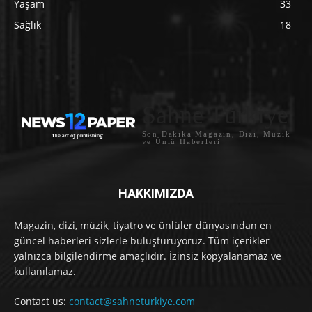
Yaşam
33
Sağlık
18
Sahne Türkiye
Son Dakika Magazin, Dizi, Müzik
ve Ünlü Haberleri
HAKKIMIZDA
Magazin, dizi, müzik, tiyatro ve ünlüler dünyasından en
güncel haberleri sizlerle buluşturuyoruz. Tüm içerikler
yalnızca bilgilendirme amaçlıdır. İzinsiz kopyalanamaz ve
kullanılamaz.
Contact us:
contact@sahneturkiye.com