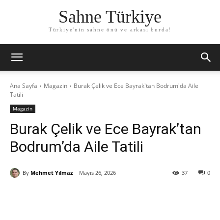
Sahne Türkiye
Türkiye'nin sahne önü ve arkası burda!
Ana Sayfa
Magazin
Burak Çelik ve Ece Bayrak'tan Bodrum'da Aile
Tatili
Magazin
Burak Çelik ve Ece Bayrak’tan
Bodrum’da Aile Tatili
By
Mehmet Yılmaz
Mayıs 26, 2026
37
0