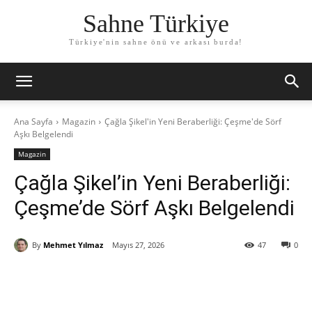
Sahne Türkiye
Türkiye'nin sahne önü ve arkası burda!
Ana Sayfa
Magazin
Çağla Şikel'in Yeni Beraberliği: Çeşme'de Sörf
Aşkı Belgelendi
Magazin
Çağla Şikel’in Yeni Beraberliği:
Çeşme’de Sörf Aşkı Belgelendi
By
Mehmet Yılmaz
Mayıs 27, 2026
47
0