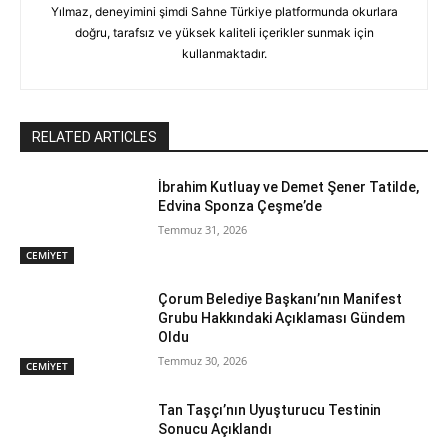
Yılmaz, deneyimini şimdi Sahne Türkiye platformunda okurlara
doğru, tarafsız ve yüksek kaliteli içerikler sunmak için
kullanmaktadır.
RELATED ARTICLES
İbrahim Kutluay ve Demet Şener Tatilde,
Edvina Sponza Çeşme’de
Temmuz 31, 2026
CEMİYET
Çorum Belediye Başkanı’nın Manifest
Grubu Hakkındaki Açıklaması Gündem
Oldu
Temmuz 30, 2026
CEMİYET
Tan Taşçı’nın Uyuşturucu Testinin
Sonucu Açıklandı