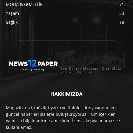
MODA & GÜZELLİK
71
Yaşam
33
Sağlık
18
Sahne Türkiye
Son Dakika Magazin, Dizi, Müzik
ve Ünlü Haberleri
HAKKIMIZDA
Magazin, dizi, müzik, tiyatro ve ünlüler dünyasından en
güncel haberleri sizlerle buluşturuyoruz. Tüm içerikler
yalnızca bilgilendirme amaçlıdır. İzinsiz kopyalanamaz ve
kullanılamaz.