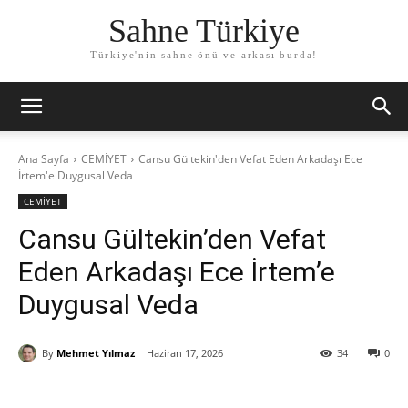
Sahne Türkiye
Türkiye'nin sahne önü ve arkası burda!
Ana Sayfa
CEMİYET
Cansu Gültekin'den Vefat Eden Arkadaşı Ece
İrtem'e Duygusal Veda
CEMİYET
Cansu Gültekin’den Vefat
Eden Arkadaşı Ece İrtem’e
Duygusal Veda
By
Mehmet Yılmaz
Haziran 17, 2026
34
0