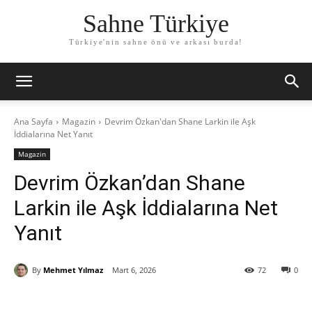
Sahne Türkiye
Türkiye'nin sahne önü ve arkası burda!
Ana Sayfa
Magazin
Devrim Özkan'dan Shane Larkin ile Aşk
İddialarına Net Yanıt
Magazin
Devrim Özkan’dan Shane
Larkin ile Aşk İddialarına Net
Yanıt
By
Mehmet Yılmaz
Mart 6, 2026
72
0