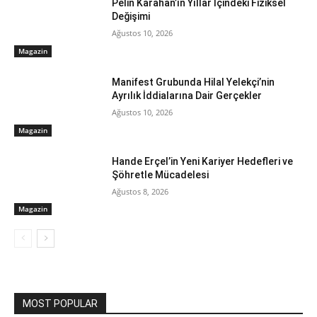
Pelin Karahan’ın Yıllar İçindeki Fiziksel
Değişimi
Ağustos 10, 2026
Magazin
Manifest Grubunda Hilal Yelekçi’nin
Ayrılık İddialarına Dair Gerçekler
Ağustos 10, 2026
Magazin
Hande Erçel’in Yeni Kariyer Hedefleri ve
Şöhretle Mücadelesi
Ağustos 8, 2026
Magazin
MOST POPULAR