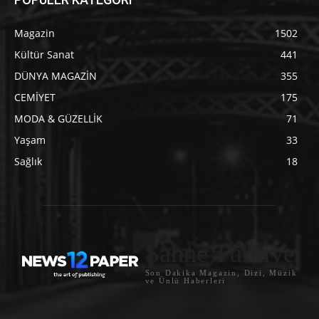
Magazin
1502
Kültür Sanat
441
DÜNYA MAGAZİN
355
CEMİYET
175
MODA & GÜZELLİK
71
Yaşam
33
Sağlık
18
Sahne Türkiye
Son Dakika Magazin, Dizi, Müzik
ve Ünlü Haberleri