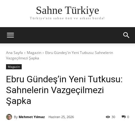
Sahne Türkiye
Türkiye'nin sahne önü ve arkası burda!
Ana Sayfa
Magazin
Ebru Gündeş'in Yeni Tutkusu: Sahnelerin
Vazgeçilmezi Şapka
Magazin
Ebru Gündeş’in Yeni Tutkusu:
Sahnelerin Vazgeçilmezi
Şapka
By
Mehmet Yılmaz
Haziran 25, 2026
30
0