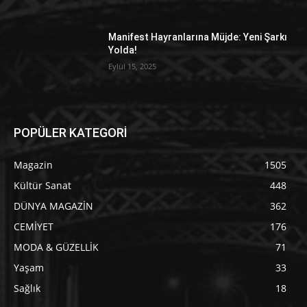
Manifest Hayranlarına Müjde: Yeni Şarkı
Yolda!
Eylül 15, 2025
POPÜLER KATEGORİ
Magazin
1505
Kültür Sanat
448
DÜNYA MAGAZİN
362
CEMİYET
176
MODA & GÜZELLİK
71
Yaşam
33
Sağlık
18