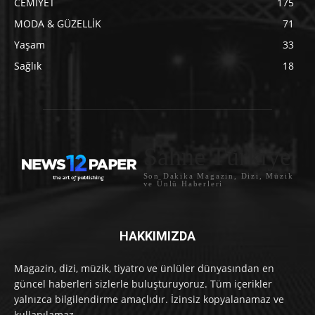
CEMİYET
175
MODA & GÜZELLİK
71
Yaşam
33
Sağlık
18
Sahne Türkiye
Son Dakika Magazin, Dizi, Müzik
ve Ünlü Haberleri
HAKKIMIZDA
Magazin, dizi, müzik, tiyatro ve ünlüler dünyasından en
güncel haberleri sizlerle buluşturuyoruz. Tüm içerikler
yalnızca bilgilendirme amaçlıdır. İzinsiz kopyalanamaz ve
kullanılamaz.