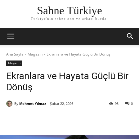
Sahne Türkiye
Türkiye'nin sahne önü ve arkası burda!
Ana Sayfa
Magazin
Ekranlara ve Hayata Güçlü Bir Dönüş
Magazin
Ekranlara ve Hayata Güçlü Bir
Dönüş
By
Mehmet Yılmaz
Şubat 22, 2026
93
0