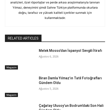
analizleri, özel röportajlar ve perde arkası araştırmalarıyla tanınan
Yılmaz, deneyimini şimdi Sahne Türkiye platformunda okurlara
doğru, tarafsız ve yüksek kaliteli içerikler sunmak için
kullanmaktadır.
RELATED ARTICLES
Melek Mosso’dan İspanyol Sevgili İtirafı
Ağustos 6, 2026
Magazin
Biran Damla Yılmaz’ın Tatil Fotoğrafları
Gündem Oldu
Ağustos 5, 2026
Magazin
Çağatay Ulusoy’un Bodrum’daki Son Hali