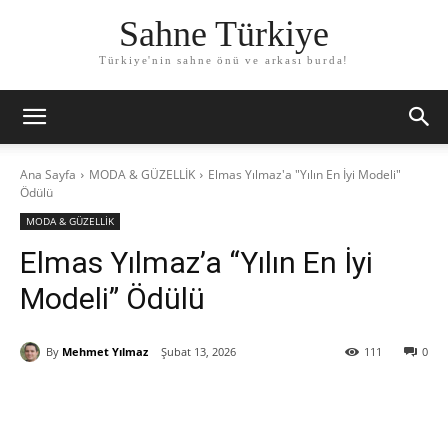
Sahne Türkiye
Türkiye'nin sahne önü ve arkası burda!
Ana Sayfa
MODA & GÜZELLİK
Elmas Yılmaz'a "Yılın En İyi Modeli"
Ödülü
MODA & GÜZELLİK
Elmas Yılmaz’a “Yılın En İyi
Modeli” Ödülü
By
Mehmet Yılmaz
Şubat 13, 2026
111
0