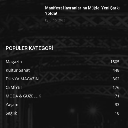
Manifest Hayranlarına Müjde: Yeni Şarkı
Yolda!
Eylül 15, 2025
POPÜLER KATEGORİ
Magazin
1505
Kültür Sanat
448
DÜNYA MAGAZİN
362
CEMİYET
176
MODA & GÜZELLİK
71
Yaşam
33
Sağlık
18