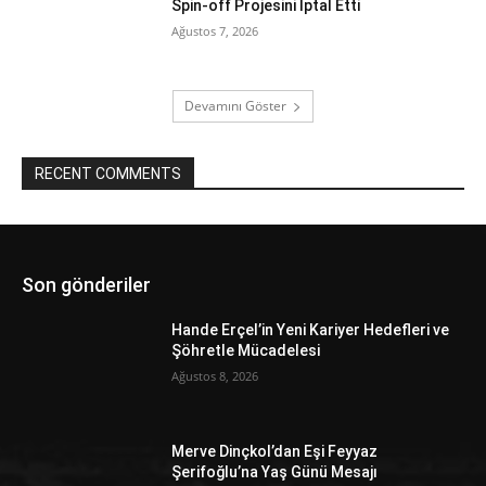
Spin-off Projesini İptal Etti
Ağustos 7, 2026
Devamını Göster
RECENT COMMENTS
Son gönderiler
Hande Erçel’in Yeni Kariyer Hedefleri ve
Şöhretle Mücadelesi
Ağustos 8, 2026
Merve Dinçkol’dan Eşi Feyyaz
Şerifoğlu’na Yaş Günü Mesajı