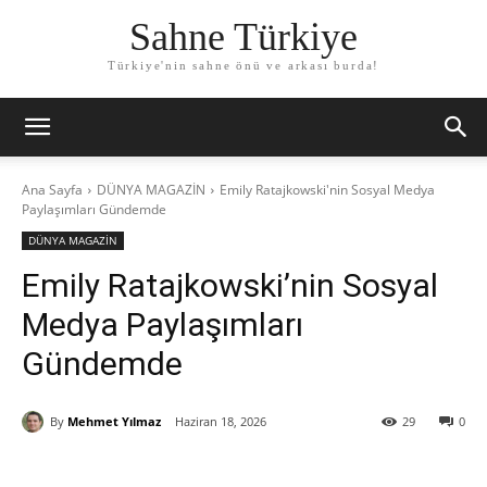
Sahne Türkiye
Türkiye'nin sahne önü ve arkası burda!
Ana Sayfa
DÜNYA MAGAZİN
Emily Ratajkowski'nin Sosyal Medya
Paylaşımları Gündemde
DÜNYA MAGAZİN
Emily Ratajkowski’nin Sosyal
Medya Paylaşımları
Gündemde
By
Mehmet Yılmaz
Haziran 18, 2026
29
0