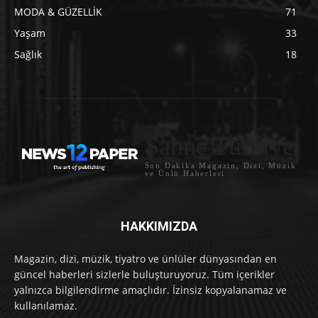
MODA & GÜZELLİK
71
Yaşam
33
Sağlık
18
Sahne Türkiye
Son Dakika Magazin, Dizi, Müzik
ve Ünlü Haberleri
HAKKIMIZDA
Magazin, dizi, müzik, tiyatro ve ünlüler dünyasından en
güncel haberleri sizlerle buluşturuyoruz. Tüm içerikler
yalnızca bilgilendirme amaçlıdır. İzinsiz kopyalanamaz ve
kullanılamaz.