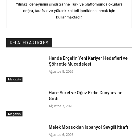
Yılmaz, deneyimini şimdi Sahne Türkiye platformunda okurlara
doğru, tarafsız ve yüksek kaliteli içerikler sunmak için
kullanmaktadır.
RELATED ARTICLES
Hande Erçel’in Yeni Kariyer Hedefleri ve
Şöhretle Mücadelesi
Ağustos 8, 2026
Magazin
Hare Sürel ve Oğuz Erdin Dünyaevine
Girdi
Ağustos 7, 2026
Magazin
Melek Mosso’dan İspanyol Sevgili İtirafı
Ağustos 6, 2026