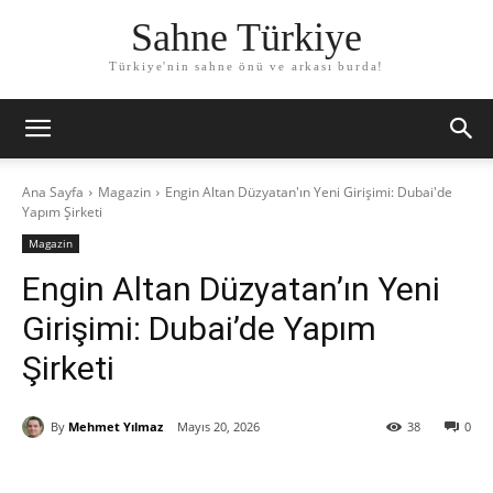
Sahne Türkiye
Türkiye'nin sahne önü ve arkası burda!
Ana Sayfa
Magazin
Engin Altan Düzyatan'ın Yeni Girişimi: Dubai'de
Yapım Şirketi
Magazin
Engin Altan Düzyatan’ın Yeni
Girişimi: Dubai’de Yapım
Şirketi
By
Mehmet Yılmaz
Mayıs 20, 2026
38
0