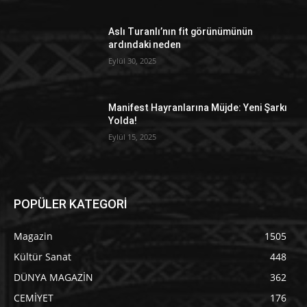
Aslı Turanlı’nın fit görünümünün
ardındaki neden
Eylül 30, 2025
Manifest Hayranlarına Müjde: Yeni Şarkı
Yolda!
Eylül 15, 2025
POPÜLER KATEGORİ
Magazin
1505
Kültür Sanat
448
DÜNYA MAGAZİN
362
CEMİYET
176