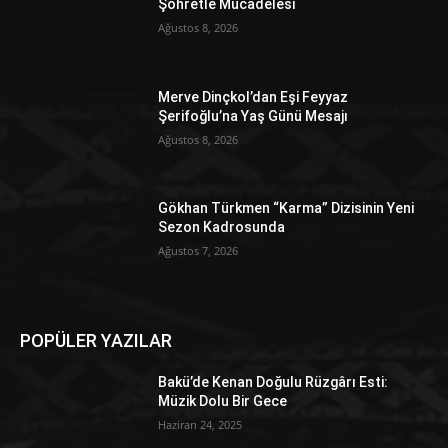
Şöhretle Mücadelesi
Ağustos 8, 2026
Merve Dinçkol’dan Eşi Feyyaz
Şerifoğlu’na Yaş Günü Mesajı
Ağustos 8, 2026
Gökhan Türkmen “Karma” Dizisinin Yeni
Sezon Kadrosunda
Ağustos 7, 2026
POPÜLER YAZILAR
Bakü’de Kenan Doğulu Rüzgârı Esti:
Müzik Dolu Bir Gece
Haziran 24, 2025