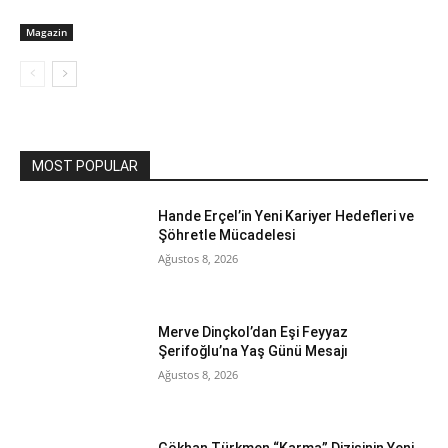
Magazin
MOST POPULAR
Hande Erçel’in Yeni Kariyer Hedefleri ve
Şöhretle Mücadelesi
Ağustos 8, 2026
Merve Dinçkol’dan Eşi Feyyaz
Şerifoğlu’na Yaş Günü Mesajı
Ağustos 8, 2026
Gökhan Türkmen “Karma” Dizisinin Yeni