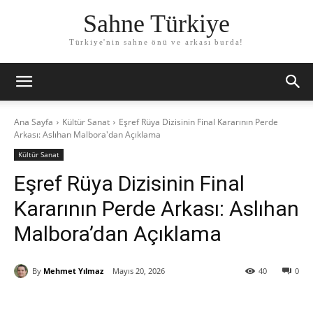
Sahne Türkiye
Türkiye'nin sahne önü ve arkası burda!
Ana Sayfa
Kültür Sanat
Eşref Rüya Dizisinin Final Kararının Perde
Arkası: Aslıhan Malbora'dan Açıklama
Kültür Sanat
Eşref Rüya Dizisinin Final
Kararının Perde Arkası: Aslıhan
Malbora’dan Açıklama
By
Mehmet Yılmaz
Mayıs 20, 2026
40
0