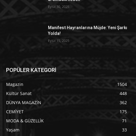
Eylül 30, 2025
Manifest Hayranlarına Müjde: Yeni Şarkı
Yolda!
Eylül 15, 2025
POPÜLER KATEGORİ
Magazin
1504
Kültür Sanat
448
DÜNYA MAGAZİN
362
CEMİYET
175
MODA & GÜZELLİK
71
Yaşam
33