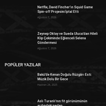
Netflix, David Fincher’ın Squid Game
Spin-off Projesini İptal Etti
Ağustos 7, 2026
Zeynep Oktay ve Sueda Uluca’dan Hileli
Klip Çekiminde Eğlenceli Selena
Göndermesi
Ağustos 7, 2026
POPÜLER YAZILAR
Bakü’de Kenan Doğulu Rüzgârı Esti:
Müzik Dolu Bir Gece
Haziran 24, 2025
Aslı Turanlı’nın fit görünümünün
ardındaki neden