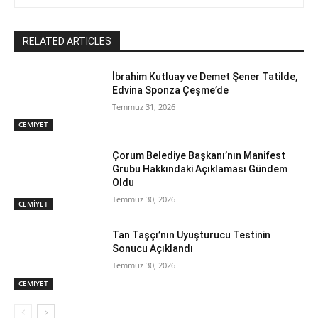
RELATED ARTICLES
İbrahim Kutluay ve Demet Şener Tatilde,
Edvina Sponza Çeşme’de
Temmuz 31, 2026
CEMİYET
Çorum Belediye Başkanı’nın Manifest
Grubu Hakkındaki Açıklaması Gündem
Oldu
Temmuz 30, 2026
CEMİYET
Tan Taşçı’nın Uyuşturucu Testinin
Sonucu Açıklandı
Temmuz 30, 2026
CEMİYET