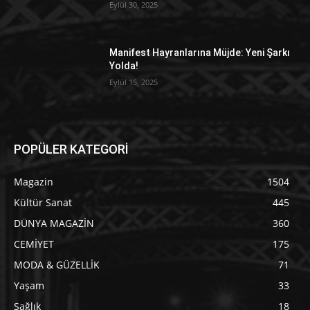
Eylül 30, 2025
Manifest Hayranlarına Müjde: Yeni Şarkı
Yolda!
Eylül 15, 2025
POPÜLER KATEGORİ
Magazin
1504
Kültür Sanat
445
DÜNYA MAGAZİN
360
CEMİYET
175
MODA & GÜZELLİK
71
Yaşam
33
Sağlık
18