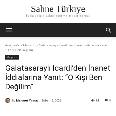
Sahne Türkiye
Türkiye'nin sahne önü ve arkası burda!
Ana Sayfa
Magazin
Galatasaraylı Icardi'den İhanet İddialarına Yanıt:
"O Kişi Ben Değilim"
Magazin
Galatasaraylı Icardi’den İhanet
İddialarına Yanıt: “O Kişi Ben
Değilim”
By
Mehmet Yılmaz
Şubat 13, 2026
94
0