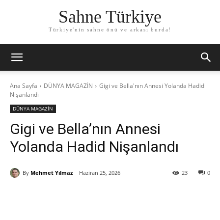
Sahne Türkiye
Türkiye'nin sahne önü ve arkası burda!
Ana Sayfa
DÜNYA MAGAZİN
Gigi ve Bella'nın Annesi Yolanda Hadid
Nişanlandı
DÜNYA MAGAZİN
Gigi ve Bella’nın Annesi
Yolanda Hadid Nişanlandı
By
Mehmet Yılmaz
Haziran 25, 2026
23
0