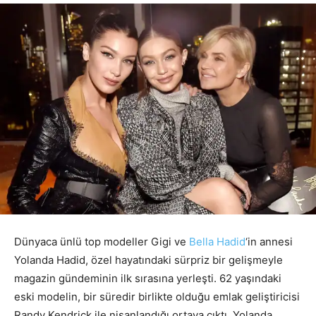
Dünyaca ünlü top modeller Gigi ve
Bella Hadid
‘in annesi
Yolanda Hadid, özel hayatındaki sürpriz bir gelişmeyle
magazin gündeminin ilk sırasına yerleşti. 62 yaşındaki
eski modelin, bir süredir birlikte olduğu emlak geliştiricisi
Randy Kendrick ile nişanlandığı ortaya çıktı. Yolanda