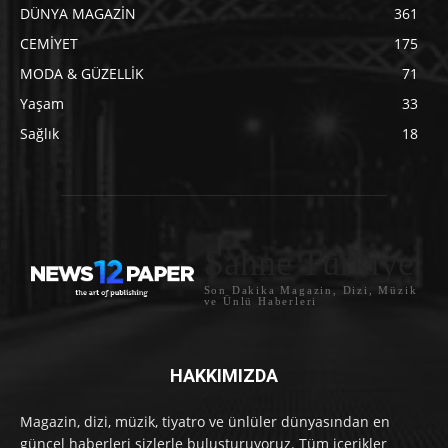
DÜNYA MAGAZİN
361
CEMİYET
175
MODA & GÜZELLİK
71
Yaşam
33
Sağlık
18
Sahne Türkiye
Son Dakika Magazin, Dizi, Müzik
ve Ünlü Haberleri
HAKKIMIZDA
Magazin, dizi, müzik, tiyatro ve ünlüler dünyasından en
güncel haberleri sizlerle buluşturuyoruz. Tüm içerikler