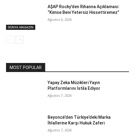
A$AP Rocky’den Rihanna Açıklaması:
“Kimse Beni Yetersiz Hissettiremez”
Ağustos 6, 2026
DÜNYA MAGAZİN
MOST POPULAR
Yapay Zeka Müzikleri Yayın
Platformlarını İstila Ediyor
Ağustos 7, 2026
Beyoncé’den Türkiye’deki Marka
İhlallerine Karşı Hukuk Zaferi
Ağustos 7, 2026