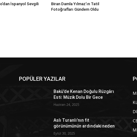
’dan İspanyol Sevgili
Biran Damla Yılmaz’ın Tatil
Fotoğrafları Gündem Oldu
POPÜLER YAZILAR
P
Bakü’de Kenan Doğulu Rüzgârı
M
Esti: Müzik Dolu Bir Gece
Kü
Haziran 24, 2025
D
C
Aslı Turanlı’nın fit
görünümünün ardındaki neden
M
Eylül 30, 2025