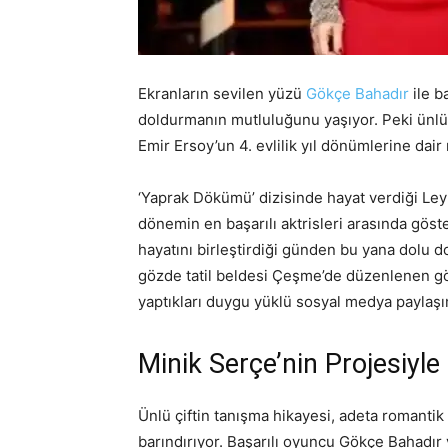
Ekranların sevilen yüzü
Gökçe Bahadır
ile b
doldurmanın mutluluğunu yaşıyor. Peki ünlü ç
Emir Ersoy’un 4. evlilik yıl dönümlerine dai
‘Yaprak Dökümü’ dizisinde hayat verdiği Leyl
dönemin en başarılı aktrisleri arasında göst
hayatını birleştirdiği günden bu yana dolu do
gözde tatil beldesi Çeşme’de düzenlenen gör
yaptıkları duygu yüklü sosyal medya paylaşıml
Minik Serçe’nin Projesiyle
Ünlü çiftin tanışma hikayesi, adeta romantik
barındırıyor. Başarılı oyuncu Gökçe Bahadır 