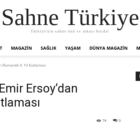
Sahne Türkiye
Türkiye'nin sahne önü ve arkası burda!
T
MAGAZIN
SAĞLIK
YAŞAM
DÜNYA MAGAZİN
M
 Romantik 4. Yıl Kutlaması
Emir Ersoy’dan
utlaması
74
0