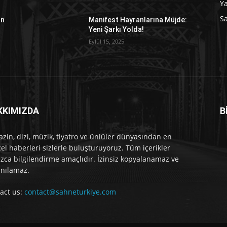
Y
Sa
ın
Manifest Hayranlarına Müjde:
Yeni Şarkı Yolda!
Eylül 15, 2025
KKIMIZDA
B
e
zin, dizi, müzik, tiyatro ve ünlüler dünyasından en
el haberleri sizlerle buluşturuyoruz. Tüm içerikler
ızca bilgilendirme amaçlıdır. İzinsiz kopyalanamaz ve
anılamaz.
act us:
contact@sahneturkiye.com