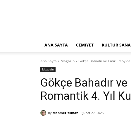
ANA SAYFA
CEMİYET
KÜLTÜR SANA
Ana Sayfa
Magazin
Gökçe Bahadır ve Emir Ersoy'dan
Magazin
Gökçe Bahadır ve 
Romantik 4. Yıl K
By
Mehmet Yılmaz
Şubat 27, 2026
Paylaş