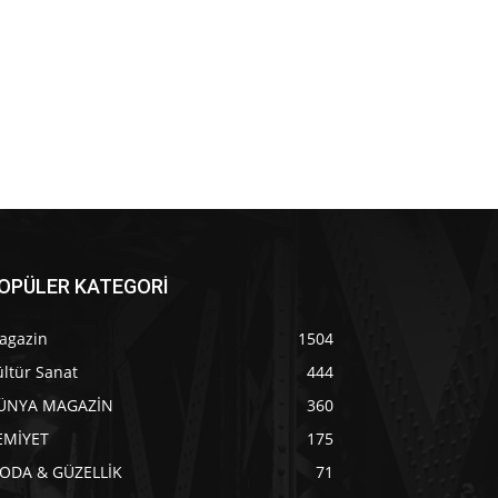
OPÜLER KATEGORİ
agazin
1504
ltür Sanat
444
ÜNYA MAGAZİN
360
EMİYET
175
ODA & GÜZELLİK
71