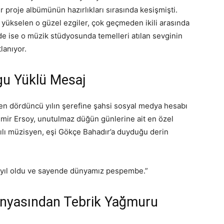
r proje albümünün hazırlıkları sırasında kesişmişti.
yükselen o güzel ezgiler, çok geçmeden ikili arasında
de ise o müzik stüdyosunda temelleri atılan sevginin
lanıyor.
gu Yüklü Mesaj
çen dördüncü yılın şerefine şahsi sosyal medya hesabı
Emir Ersoy, unutulmaz düğün günlerine ait en özel
ılı müzisyen, eşi Gökçe Bahadır’a duyduğu derin
 yıl oldu ve sayende dünyamız pespembe.”
ünyasından Tebrik Yağmuru