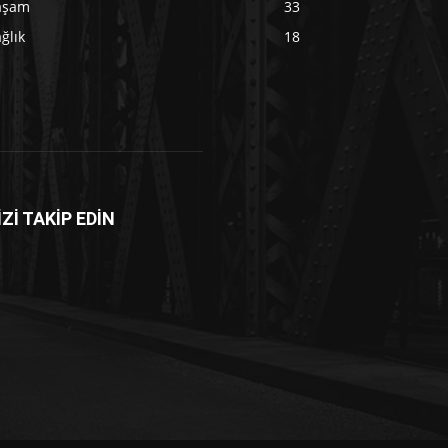
aşam
33
ğlık
18
İZİ TAKİP EDİN