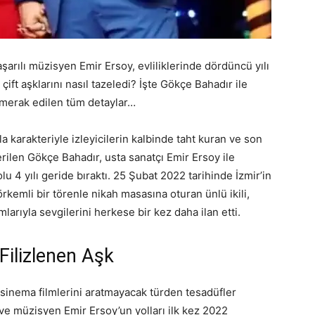
aşarılı müzisyen Emir Ersoy, evliliklerinde dördüncü yılı
ift aşklarını nasıl tazeledi? İşte Gökçe Bahadır ile
r merak edilen tüm detaylar…
a karakteriyle izleyicilerin kalbinde taht kuran ve son
erilen Gökçe Bahadır, usta sanatçı Emir Ersoy ile
lu 4 yılı geride bıraktı. 25 Şubat 2022 tarihinde İzmir’in
kemli bir törenle nikah masasına oturan ünlü ikili,
arıyla sevgilerini herkese bir kez daha ilan etti.
 Filizlenen Aşk
 sinema filmlerini aratmayacak türden tesadüfler
ve müzisyen Emir Ersoy’un yolları ilk kez 2022