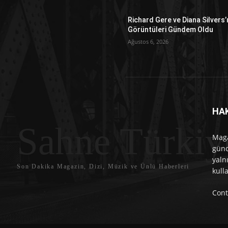
Richard Gere ve Diana Silvers’
Görüntüleri Gündem Oldu
Ağustos 6, 2026
HA
Sahne Türkiy
Maga
günc
yaln
Son Dakika Magazin, Dizi, Müzik ve Ünlü Haberleri
kull
Cont