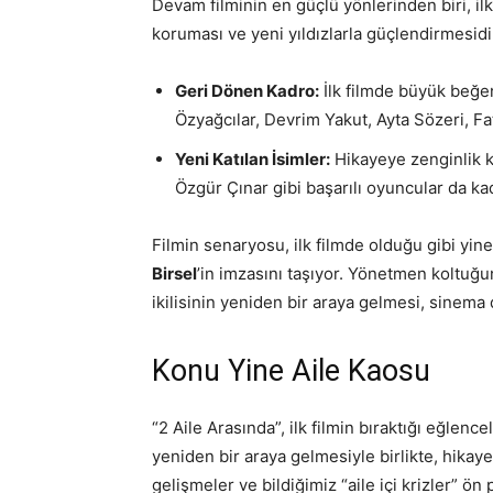
Devam filminin en güçlü yönlerinden biri, 
koruması ve yeni yıldızlarla güçlendirmesidi
Geri Dönen Kadro:
İlk filmde büyük beğe
Özyağcılar, Devrim Yakut, Ayta Sözeri, Fa
Yeni Katılan İsimler:
Hikayeye zenginlik 
Özgür Çınar gibi başarılı oyuncular da ka
Filmin senaryosu, ilk filmde olduğu gibi yin
Birsel
’in imzasını taşıyor. Yönetmen koltuğ
ikilisinin yeniden bir araya gelmesi, sinema 
Konu Yine Aile Kaosu
“2 Aile Arasında”, ilk filmin bıraktığı eğlenc
yeniden bir araya gelmesiyle birlikte, hikayed
gelişmeler ve bildiğimiz “aile içi krizler” ön 