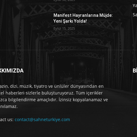
Y
Sa
Manifest Hayranlarına Müjde:
Yeni Şarkı Yolda!
Eylül 15, 2025
KKIMIZDA
B
e
zin, dizi, müzik, tiyatro ve ünlüler dünyasından en
el haberleri sizlerle buluşturuyoruz. Tüm içerikler
ızca bilgilendirme amaçlıdır. İzinsiz kopyalanamaz ve
anılamaz.
act us:
contact@sahneturkiye.com