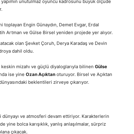
ilk yapımın unutulmaz oyuncu kadrosunu büyük ölçüde
r.
ni toplayan Engin Günaydın, Demet Evgar, Erdal
tih Artman ve Gülse Birsel yeniden projede yer alıyor.
katacak olan Şevket Çoruh, Derya Karadaş ve Devin
droya dahil oldu.
e keskin mizahı ve güçlü diyaloglarıyla bilinen
Gülse
unda ise yine
Ozan Açıktan
oturuyor. Birsel ve Açıktan
dünyasındaki beklentileri zirveye çıkarıyor.
eli dünyayı ve atmosferi devam ettiriyor. Karakterlerin
e yine bolca karışıklık, yanlış anlaşılmalar, sürpriz
plana çıkacak.