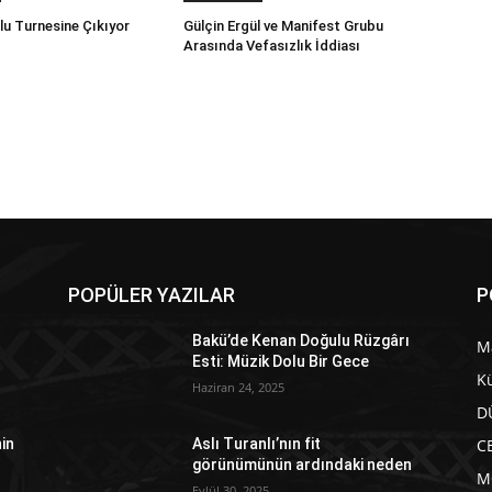
lu Turnesine Çıkıyor
Gülçin Ergül ve Manifest Grubu
Arasında Vefasızlık İddiası
POPÜLER YAZILAR
P
Bakü’de Kenan Doğulu Rüzgârı
M
Esti: Müzik Dolu Bir Gece
Kü
Haziran 24, 2025
D
C
in
Aslı Turanlı’nın fit
görünümünün ardındaki neden
M
Eylül 30, 2025