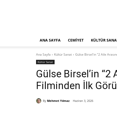
ANA SAYFA
CEMİYET
KÜLTÜR SANA
Ana Sayfa
Kültür Sanat
Gülse Birsel'in "2 Aile Arası
Kültür Sanat
Gülse Birsel’in “2 
Filminden İlk Görü
By
Mehmet Yılmaz
Haziran 3, 2026
Paylaş