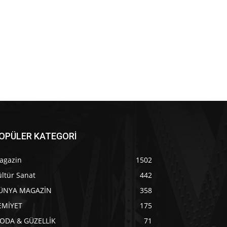
OPÜLER KATEGORİ
agazin
1502
ltür Sanat
442
ÜNYA MAGAZİN
358
EMİYET
175
ODA & GÜZELLİK
71