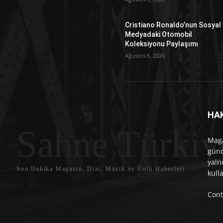
Cristiano Ronaldo’nun Sosyal
Medyadaki Otomobil
Koleksiyonu Paylaşımı
Ağustos 6, 2026
HA
Sahne Türkiy
Maga
günc
yaln
Son Dakika Magazin, Dizi, Müzik ve Ünlü Haberleri
kull
Cont