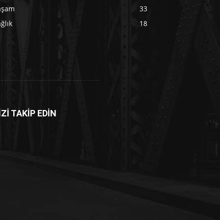
aşam
33
ğlık
18
İZİ TAKİP EDİN