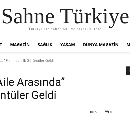
Sahne Türkiye
Türkiye'nin sahne önü ve arkası burda!
T
MAGAZIN
SAĞLIK
YAŞAM
DÜNYA MAGAZİN
M
nda" Filminden İlk Görüntüler Geldi
Aile Arasında”
ntüler Geldi
51
0