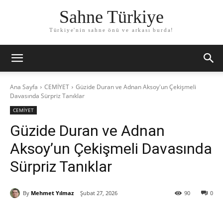
Sahne Türkiye
Türkiye'nin sahne önü ve arkası burda!
Ana Sayfa
CEMİYET
Güzide Duran ve Adnan Aksoy'un Çekişmeli
Davasında Sürpriz Tanıklar
CEMİYET
Güzide Duran ve Adnan
Aksoy’un Çekişmeli Davasında
Sürpriz Tanıklar
By
Mehmet Yılmaz
Şubat 27, 2026
90
0