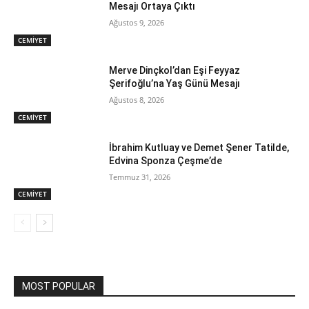
Mesajı Ortaya Çıktı
Ağustos 9, 2026
CEMİYET
Merve Dinçkol’dan Eşi Feyyaz
Şerifoğlu’na Yaş Günü Mesajı
Ağustos 8, 2026
CEMİYET
İbrahim Kutluay ve Demet Şener Tatilde,
Edvina Sponza Çeşme’de
Temmuz 31, 2026
CEMİYET
MOST POPULAR