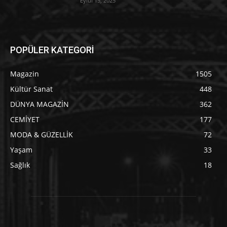
Eylül 15, 2025
POPÜLER KATEGORİ
Magazin
1505
Kültür Sanat
448
DÜNYA MAGAZİN
362
CEMİYET
177
MODA & GÜZELLİK
72
Yaşam
33
Sağlık
18