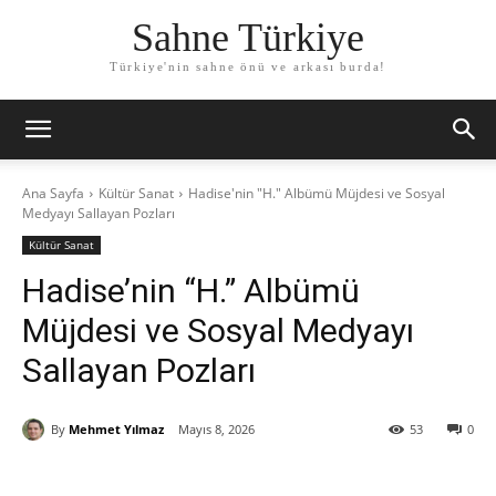
Sahne Türkiye
Türkiye'nin sahne önü ve arkası burda!
Ana Sayfa
Kültür Sanat
Hadise'nin "H." Albümü Müjdesi ve Sosyal
Medyayı Sallayan Pozları
Kültür Sanat
Hadise’nin “H.” Albümü
Müjdesi ve Sosyal Medyayı
Sallayan Pozları
By
Mehmet Yılmaz
Mayıs 8, 2026
53
0