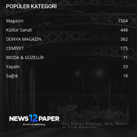
POPÜLER KATEGORİ
Magazin
1504
Kültür Sanat
448
DÜNYA MAGAZİN
362
CEMİYET
175
MODA & GÜZELLİK
71
Yaşam
33
Sağlık
18
Sahne Türkiye
Son Dakika Magazin, Dizi, Müzik
ve Ünlü Haberleri