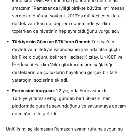
kendisine UNICEF tarafından gönderilen metnin asıl
amacının “Ramazan’da iyiliği birlikte büyütelim” mesajı
vermek olduğunu söyledi. 2019’da mülteci çocuklara
destek verirken de, deprem döneminde yardım
toplarken de niyetinin hep aynı olduğunu vurguladı.
Türkiye’nin Gücü ve STK’ların Önemi:
Türkiye’nin
devleti ve milletiyle vatandaşının yanında olan güçlü
bir ülke olduğunu belirten Hadise; Kızılay, UNICEF ve
İHH İnsani Yardım Vakfı gibi kurumların sağladığı
desteklerin de çocukların hayatında gerçek bir fark
yarattığını sözlerine ekledi.
Eurovision Vurgusu:
22 yaşında Eurovision’da
Türkiye’yi temsil ettiği günden beri ülkesini her
platformda gururla savunduğunu ve savunmaya devam
edeceğini dile getirdi.
Ünlü isim, açıklamasını Ramazan ayının ruhuna uygun şu