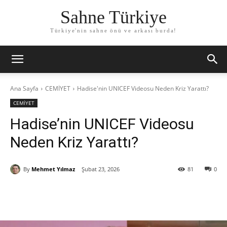
Sahne Türkiye
Türkiye'nin sahne önü ve arkası burda!
Ana Sayfa
CEMİYET
Hadise'nin UNICEF Videosu Neden Kriz Yarattı?
CEMİYET
Hadise’nin UNICEF Videosu
Neden Kriz Yarattı?
By
Mehmet Yılmaz
Şubat 23, 2026
81
0