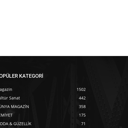
OPÜLER KATEGORİ
agazin
1502
ltür Sanat
442
ÜNYA MAGAZİN
358
EMİYET
175
ODA & GÜZELLİK
71