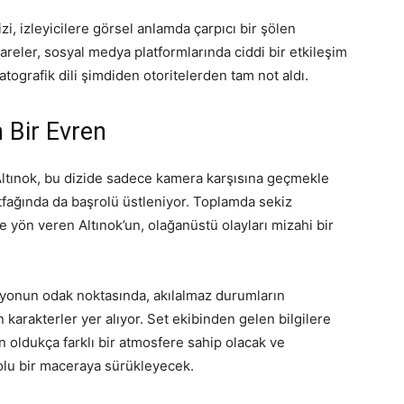
zi, izleyicilere görsel anlamda çarpıcı bir şölen
areler, sosyal medya platformlarında ciddi bir etkileşim
tografik dili şimdiden otoritelerden tam not aldı.
 Bir Evren
Altınok, bu dizide sadece kamera karşısına geçmekle
tfağında da başrolü üstleniyor. Toplamda sekiz
yön veren Altınok’un, olağanüstü olayları mizahi bir
ryonun odak noktasında, akılalmaz durumların
 karakterler yer alıyor. Set ekibinden gelen bilgilere
en oldukça farklı bir atmosfere sahip olacak ve
 dolu bir maceraya sürükleyecek.