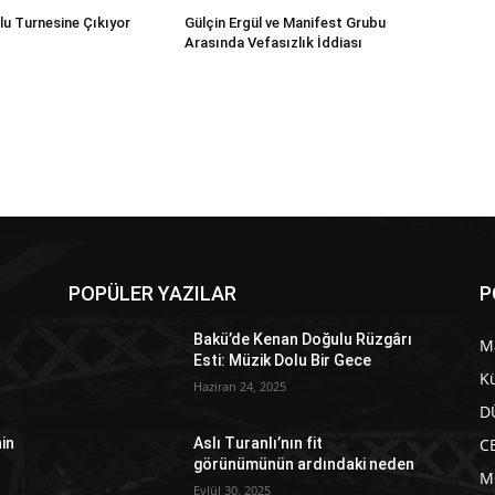
lu Turnesine Çıkıyor
Gülçin Ergül ve Manifest Grubu
Arasında Vefasızlık İddiası
POPÜLER YAZILAR
P
Bakü’de Kenan Doğulu Rüzgârı
M
Esti: Müzik Dolu Bir Gece
Kü
Haziran 24, 2025
D
C
in
Aslı Turanlı’nın fit
görünümünün ardındaki neden
M
Eylül 30, 2025