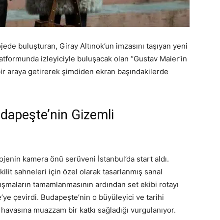
ojede buluşturan, Giray Altınok’un imzasını taşıyan yeni
atformunda izleyiciyle buluşacak olan “Gustav Maier’in
bir araya getirerek şimdiden ekran başındakilerde
dapeşte’nin Gizemli
jenin kamera önü serüveni İstanbul’da start aldı.
 kilit sahneleri için özel olarak tasarlanmış sanal
çalışmaların tamamlanmasının ardından set ekibi rotayı
ye çevirdi. Budapeşte’nin o büyüleyici ve tarihi
 havasına muazzam bir katkı sağladığı vurgulanıyor.