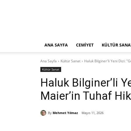
ANA SAYFA
CEMİYET
KÜLTÜR SANA
Ana Sayfa
Kültür Sanat
Haluk Bilginer'li Yeni Dizi: 
Kültür Sanat
Haluk Bilginer’li Y
Maier’in Tuhaf Hik
By
Mehmet Yılmaz
Mayıs 11, 2026
Paylaş