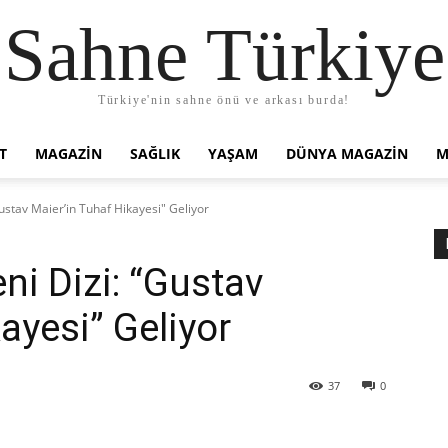
Sahne Türkiye
Türkiye'nin sahne önü ve arkası burda!
T
MAGAZIN
SAĞLIK
YAŞAM
DÜNYA MAGAZİN
M
"Gustav Maier’in Tuhaf Hikayesi" Geliyor
eni Dizi: “Gustav
ayesi” Geliyor
37
0