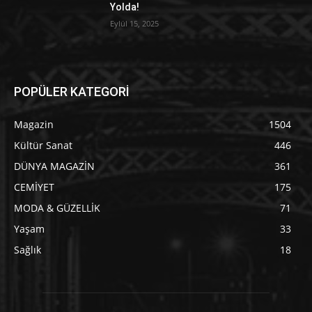
Yolda!
Eylül 15, 2025
POPÜLER KATEGORİ
Magazin
1504
Kültür Sanat
446
DÜNYA MAGAZİN
361
CEMİYET
175
MODA & GÜZELLİK
71
Yaşam
33
Sağlık
18