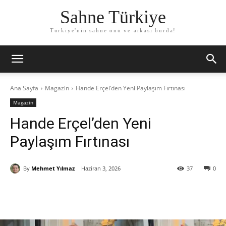
Sahne Türkiye
Türkiye'nin sahne önü ve arkası burda!
Ana Sayfa
Magazin
Hande Erçel’den Yeni Paylaşım Fırtınası
Magazin
Hande Erçel’den Yeni
Paylaşım Fırtınası
By
Mehmet Yılmaz
Haziran 3, 2026
37
0