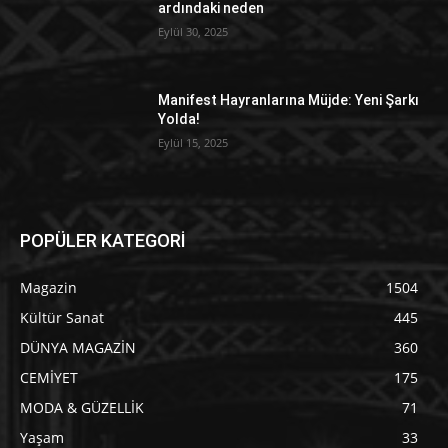
ardındaki neden
Eylül 30, 2025
Manifest Hayranlarına Müjde: Yeni Şarkı
Yolda!
Eylül 15, 2025
POPÜLER KATEGORİ
Magazin
1504
Kültür Sanat
445
DÜNYA MAGAZİN
360
CEMİYET
175
MODA & GÜZELLİK
71
Yaşam
33