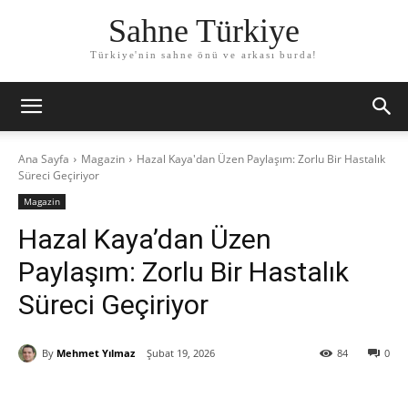
Sahne Türkiye
Türkiye'nin sahne önü ve arkası burda!
Ana Sayfa
Magazin
Hazal Kaya'dan Üzen Paylaşım: Zorlu Bir Hastalık
Süreci Geçiriyor
Magazin
Hazal Kaya’dan Üzen
Paylaşım: Zorlu Bir Hastalık
Süreci Geçiriyor
By
Mehmet Yılmaz
Şubat 19, 2026
84
0