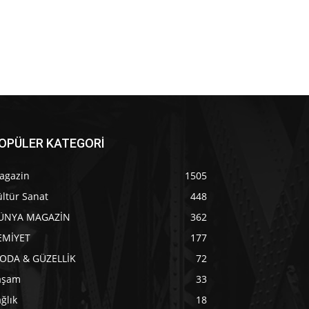
OPÜLER KATEGORİ
agazin
1505
ltür Sanat
448
ÜNYA MAGAZİN
362
EMİYET
177
ODA & GÜZELLİK
72
aşam
33
ğlık
18