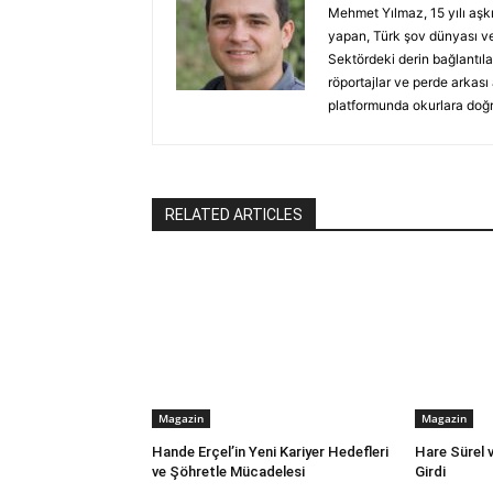
Mehmet Yılmaz, 15 yılı aşk
yapan, Türk şov dünyası ve
Sektördeki derin bağlantılar
röportajlar ve perde arkası
platformunda okurlara doğru
RELATED ARTICLES
Magazin
Magazin
Hande Erçel’in Yeni Kariyer Hedefleri
Hare Sürel 
ve Şöhretle Mücadelesi
Girdi