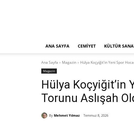
ANA SAYFA
CEMİYET
KÜLTÜR SANA
Ana Sayfa
Magazin
Hülya Koçyiğit'in Yeni Spor Hoca
Magazin
Hülya Koçyiğit’in 
Torunu Aslışah Ol
By
Mehmet Yılmaz
Temmuz 8, 2026
Paylaş