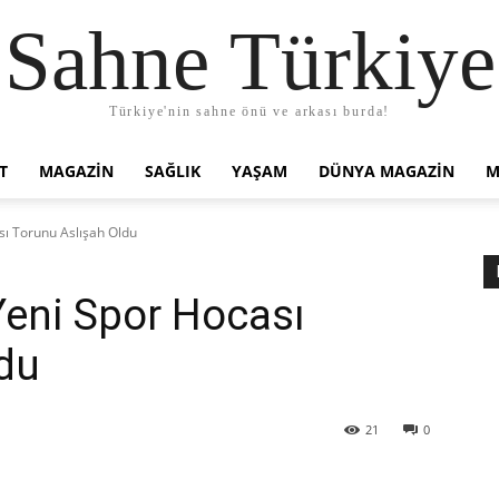
Sahne Türkiye
Türkiye'nin sahne önü ve arkası burda!
T
MAGAZIN
SAĞLIK
YAŞAM
DÜNYA MAGAZİN
M
sı Torunu Aslışah Oldu
Yeni Spor Hocası
du
21
0