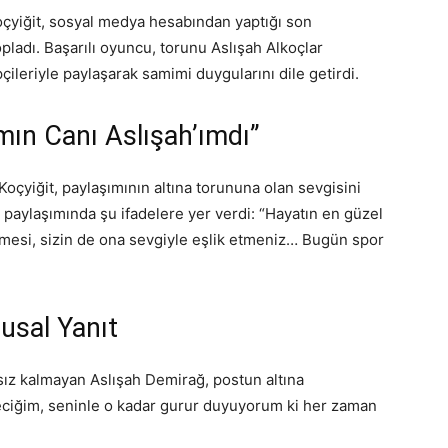
oçyiğit, sosyal medya hesabından yaptığı son
pladı. Başarılı oyuncu, torunu Aslışah Alkoçlar
pçileriyle paylaşarak samimi duygularını dile getirdi.
ın Canı Aslışah’ımdı”
Koçyiğit, paylaşımının altına torununa olan sevgisini
ı paylaşımında şu ifadelere yer verdi: “Hayatın en güzel
rmesi, sizin de ona sevgiyle eşlik etmeniz… Bugün spor
usal Yanıt
sız kalmayan Aslışah Demirağ, postun altına
neciğim, seninle o kadar gurur duyuyorum ki her zaman