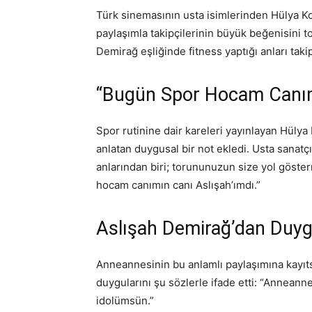
Türk sinemasının usta isimlerinden Hülya K
paylaşımla takipçilerinin büyük beğenisini to
Demirağ eşliğinde fitness yaptığı anları taki
“Bugün Spor Hocam Canım
Spor rutinine dair kareleri yayınlayan Hülya 
anlatan duygusal bir not ekledi. Usta sanatç
anlarından biri; torununuzun size yol göste
hocam canımın canı Aslışah’ımdı.”
Aslışah Demirağ’dan Duyg
Anneannesinin bu anlamlı paylaşımına kayıt
duygularını şu sözlerle ifade etti: “Annean
idolümsün.”