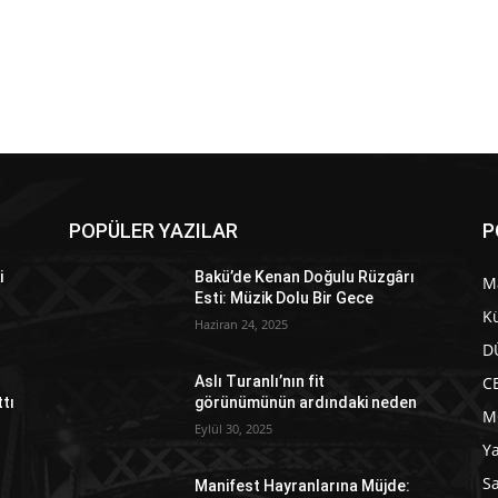
POPÜLER YAZILAR
P
i
Bakü’de Kenan Doğulu Rüzgârı
M
Esti: Müzik Dolu Bir Gece
Kü
Haziran 24, 2025
D
C
Aslı Turanlı’nın fit
ttı
görünümünün ardındaki neden
M
Eylül 30, 2025
Y
Sa
Manifest Hayranlarına Müjde: