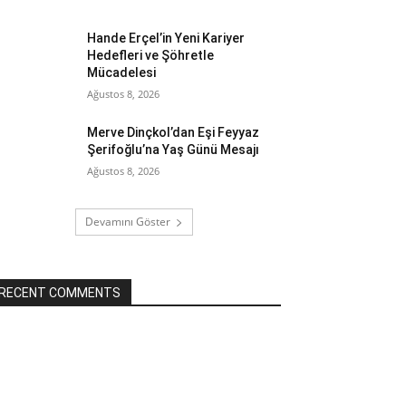
Hande Erçel’in Yeni Kariyer
Hedefleri ve Şöhretle
Mücadelesi
Ağustos 8, 2026
Merve Dinçkol’dan Eşi Feyyaz
Şerifoğlu’na Yaş Günü Mesajı
Ağustos 8, 2026
Devamını Göster
RECENT COMMENTS