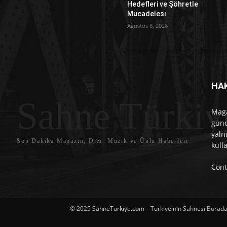
Hedefleri ve Şöhretle
Mücadelesi
Ağustos 8, 2026
HA
Sahne Türkiy
Maga
günc
yaln
Son Dakika Magazin, Dizi, Müzik ve Ünlü Haberleri
kull
Cont
© 2025 SahneTürkiye.com – Türkiye'nin Sahnesi Burada