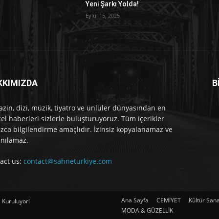
Yeni Şarkı Yolda!
Eylül 15, 2025
KKIMIZDA
B
e
zin, dizi, müzik, tiyatro ve ünlüler dünyasından en
el haberleri sizlerle buluşturuyoruz. Tüm içerikler
ızca bilgilendirme amaçlıdır. İzinsiz kopyalanamaz ve
anılamaz.
act us:
contact@sahneturkiye.com
Ana Sayfa
CEMİYET
Kültür San
 Kuruluyor!
MODA & GÜZELLİK