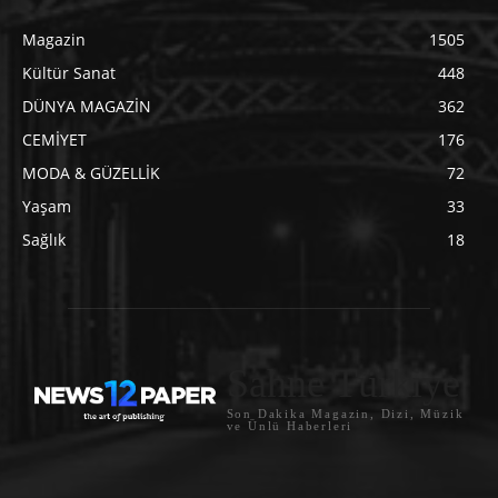
Magazin
1505
Kültür Sanat
448
DÜNYA MAGAZİN
362
CEMİYET
176
MODA & GÜZELLİK
72
Yaşam
33
Sağlık
18
Sahne Türkiye
Son Dakika Magazin, Dizi, Müzik
ve Ünlü Haberleri