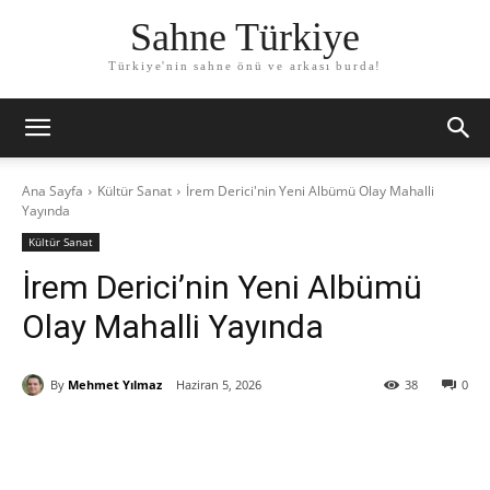
Sahne Türkiye
Türkiye'nin sahne önü ve arkası burda!
Ana Sayfa
Kültür Sanat
İrem Derici'nin Yeni Albümü Olay Mahalli
Yayında
Kültür Sanat
İrem Derici’nin Yeni Albümü
Olay Mahalli Yayında
By
Mehmet Yılmaz
Haziran 5, 2026
38
0