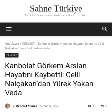
Sahne Türkiye
Türkiye'nin sahne önü ve arkası burda!
Ana Sayfa
CEMİYET
Kanbolat Görkem Arslan Hayatını Kaybetti: Celil
Nalçakan'dan Yürek Yakan Veda
CEMİYET
Kanbolat Görkem Arslan
Hayatını Kaybetti: Celil
Nalçakan’dan Yürek Yakan
Veda
By
Mehmet Yılmaz
Şubat 12, 2026
97
0