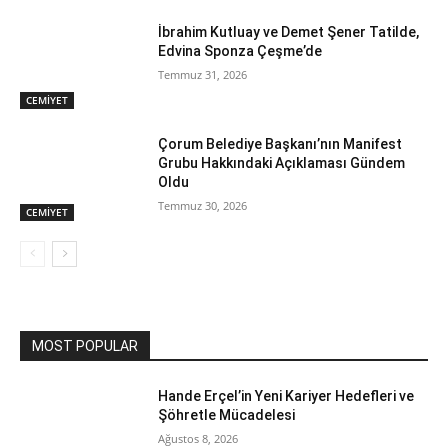
İbrahim Kutluay ve Demet Şener Tatilde,
Edvina Sponza Çeşme’de
Temmuz 31, 2026
CEMİYET
Çorum Belediye Başkanı’nın Manifest
Grubu Hakkındaki Açıklaması Gündem
Oldu
Temmuz 30, 2026
CEMİYET
MOST POPULAR
Hande Erçel’in Yeni Kariyer Hedefleri ve
Şöhretle Mücadelesi
Ağustos 8, 2026