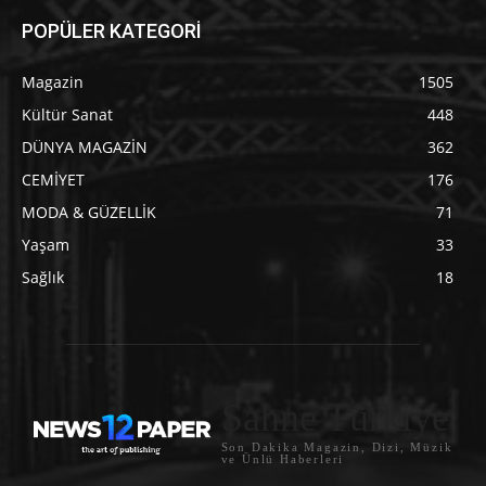
POPÜLER KATEGORİ
Magazin
1505
Kültür Sanat
448
DÜNYA MAGAZİN
362
CEMİYET
176
MODA & GÜZELLİK
71
Yaşam
33
Sağlık
18
Sahne Türkiye
Son Dakika Magazin, Dizi, Müzik
ve Ünlü Haberleri