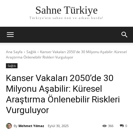
Sahne Türkiye
Türkiye'nin sahne önü ve arkası burda!
Ana Sayfa
Sağlık
Kanser Vakaları 2050'de 30 Milyonu Aşabilir: Küresel
Araştırma Önlenebilir Riskleri Vurguluyor
Sağlık
Kanser Vakaları 2050’de 30
Milyonu Aşabilir: Küresel
Araştırma Önlenebilir Riskleri
Vurguluyor
By
Mehmet Yılmaz
Eylül 30, 2025
366
0