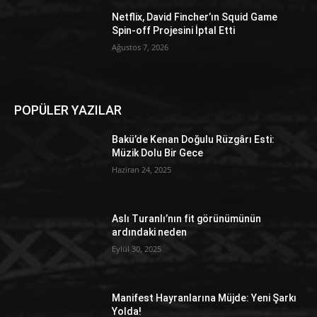
Netflix, David Fincher’ın Squid Game
Spin-off Projesini İptal Etti
Ağustos 7, 2026
POPÜLER YAZILAR
Bakü’de Kenan Doğulu Rüzgârı Esti:
Müzik Dolu Bir Gece
Haziran 24, 2025
Aslı Turanlı’nın fit görünümünün
ardındaki neden
Eylül 30, 2025
Manifest Hayranlarına Müjde: Yeni Şarkı
Yolda!