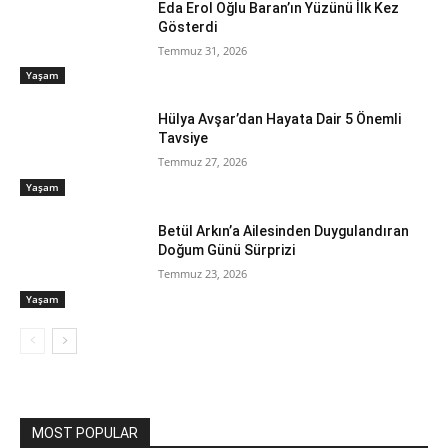
Eda Erol Oğlu Baran’ın Yüzünü İlk Kez
Gösterdi
Temmuz 31, 2026
Yaşam
Hülya Avşar’dan Hayata Dair 5 Önemli
Tavsiye
Temmuz 27, 2026
Yaşam
Betül Arkın’a Ailesinden Duygulandıran
Doğum Günü Sürprizi
Temmuz 23, 2026
Yaşam
MOST POPULAR