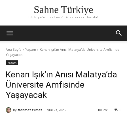
Sahne Türkiye
Türkiye'nin sahne önü ve arkası burda!
Ana Sayfa
Yaşam
Kenan Işık’ın Anısı Malatya’da Üniversite Amfisinde
Yaşayacak
Yaşam
Kenan Işık’ın Anısı Malatya’da
Üniversite Amfisinde
Yaşayacak
By
Mehmet Yılmaz
Eylül 23, 2025
288
0