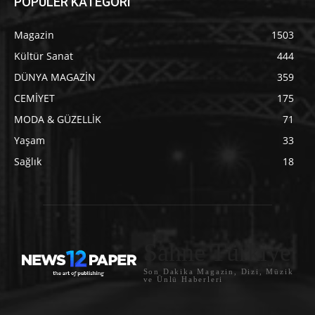
POPÜLER KATEGORİ
Magazin
1503
Kültür Sanat
444
DÜNYA MAGAZİN
359
CEMİYET
175
MODA & GÜZELLİK
71
Yaşam
33
Sağlık
18
Sahne Türkiye
Son Dakika Magazin, Dizi, Müzik
ve Ünlü Haberleri