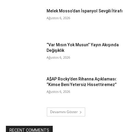
Melek Mosso’dan İspanyol Sevgili İtirafı
Ağustos 6, 2026
“Var Mısın Yok Musun” Yayın Akışında
Değişiklik
Ağustos 6, 2026
A$AP Rocky’den Rihanna Açıklaması:
“Kimse Beni Yetersiz Hissettiremez”
Ağustos 6, 2026
Devamını Göster
RECENT COMMENTS