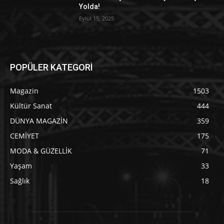
Yolda!
Eylül 15, 2025
POPÜLER KATEGORİ
Magazin
1503
Kültür Sanat
444
DÜNYA MAGAZİN
359
CEMİYET
175
MODA & GÜZELLİK
71
Yaşam
33
Sağlık
18