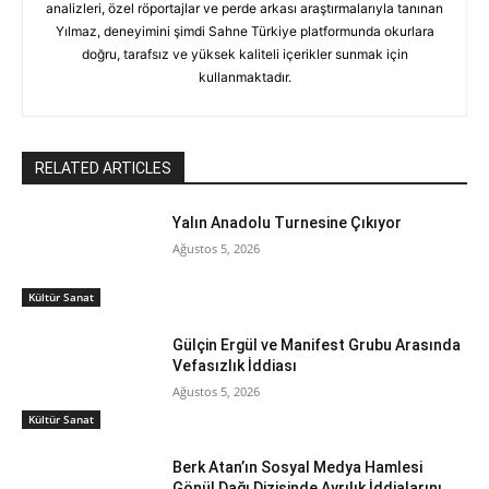
analizleri, özel röportajlar ve perde arkası araştırmalarıyla tanınan
Yılmaz, deneyimini şimdi Sahne Türkiye platformunda okurlara
doğru, tarafsız ve yüksek kaliteli içerikler sunmak için
kullanmaktadır.
RELATED ARTICLES
Yalın Anadolu Turnesine Çıkıyor
Ağustos 5, 2026
Kültür Sanat
Gülçin Ergül ve Manifest Grubu Arasında
Vefasızlık İddiası
Ağustos 5, 2026
Kültür Sanat
Berk Atan’ın Sosyal Medya Hamlesi
Gönül Dağı Dizisinde Ayrılık İddialarını