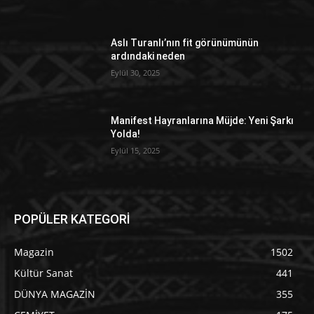
Aslı Turanlı’nın fit görünümünün
ardındaki neden
Eylül 30, 2025
Manifest Hayranlarına Müjde: Yeni Şarkı
Yolda!
Eylül 15, 2025
POPÜLER KATEGORİ
Magazin
1502
Kültür Sanat
441
DÜNYA MAGAZİN
355