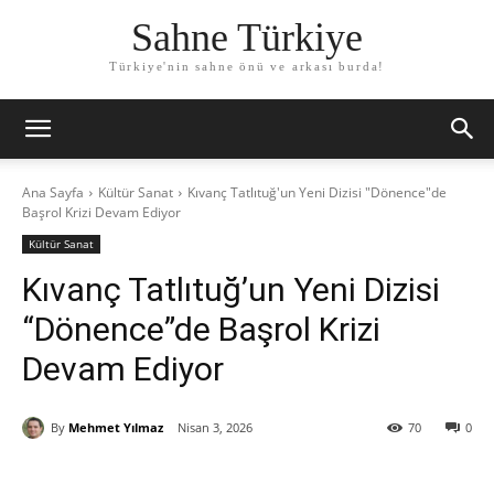
Sahne Türkiye
Türkiye'nin sahne önü ve arkası burda!
Ana Sayfa
Kültür Sanat
Kıvanç Tatlıtuğ'un Yeni Dizisi "Dönence"de
Başrol Krizi Devam Ediyor
Kültür Sanat
Kıvanç Tatlıtuğ’un Yeni Dizisi
“Dönence”de Başrol Krizi
Devam Ediyor
By
Mehmet Yılmaz
Nisan 3, 2026
70
0