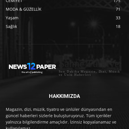
CEMİYET
175
MODA & GÜZELLİK
71
Yaşam
33
Sağlık
18
Sahne Türkiye
Son Dakika Magazin, Dizi, Müzik
ve Ünlü Haberleri
HAKKIMIZDA
Magazin, dizi, müzik, tiyatro ve ünlüler dünyasından en
güncel haberleri sizlerle buluşturuyoruz. Tüm içerikler
yalnızca bilgilendirme amaçlıdır. İzinsiz kopyalanamaz ve
kullanılamaz.