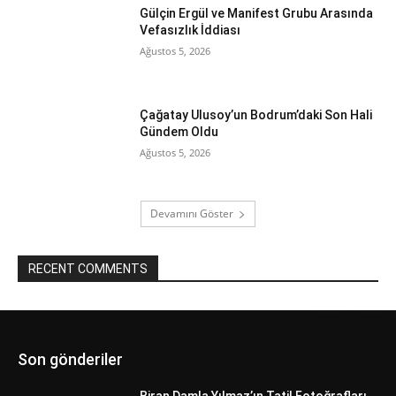
Gülçin Ergül ve Manifest Grubu Arasında
Vefasızlık İddiası
Ağustos 5, 2026
Çağatay Ulusoy’un Bodrum’daki Son Hali
Gündem Oldu
Ağustos 5, 2026
Devamını Göster
RECENT COMMENTS
Son gönderiler
Biran Damla Yılmaz’ın Tatil Fotoğrafları