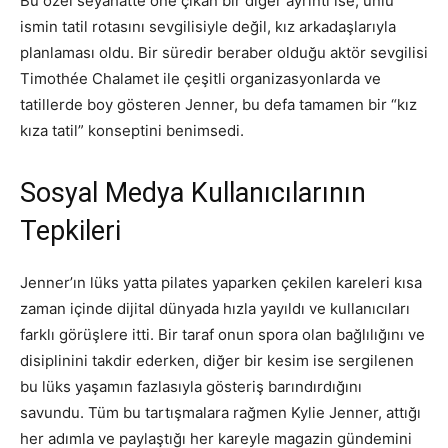
Bu özel seyahatte öne çıkan bir diğer ayrıntı ise, ünlü
ismin tatil rotasını sevgilisiyle değil, kız arkadaşlarıyla
planlaması oldu. Bir süredir beraber olduğu aktör sevgilisi
Timothée Chalamet ile çeşitli organizasyonlarda ve
tatillerde boy gösteren Jenner, bu defa tamamen bir “kız
kıza tatil” konseptini benimsedi.
Sosyal Medya Kullanıcılarının
Tepkileri
Jenner’ın lüks yatta pilates yaparken çekilen kareleri kısa
zaman içinde dijital dünyada hızla yayıldı ve kullanıcıları
farklı görüşlere itti. Bir taraf onun spora olan bağlılığını ve
disiplinini takdir ederken, diğer bir kesim ise sergilenen
bu lüks yaşamın fazlasıyla gösteriş barındırdığını
savundu. Tüm bu tartışmalara rağmen Kylie Jenner, attığı
her adımla ve paylaştığı her kareyle magazin gündemini