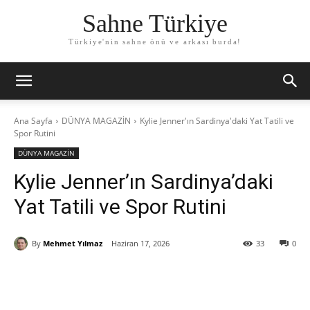
Sahne Türkiye
Türkiye'nin sahne önü ve arkası burda!
Ana Sayfa
DÜNYA MAGAZİN
Kylie Jenner'ın Sardinya'daki Yat Tatili ve
Spor Rutini
DÜNYA MAGAZİN
Kylie Jenner’ın Sardinya’daki
Yat Tatili ve Spor Rutini
By
Mehmet Yılmaz
Haziran 17, 2026
33
0