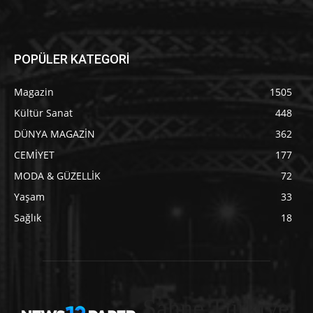
POPÜLER KATEGORİ
Magazin
1505
Kültür Sanat
448
DÜNYA MAGAZİN
362
CEMİYET
177
MODA & GÜZELLİK
72
Yaşam
33
Sağlık
18
Sahne Türkiye