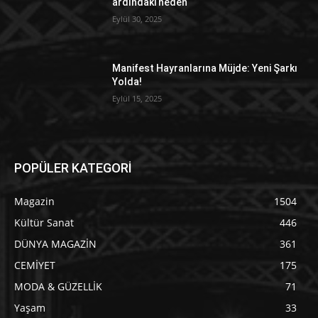
ardındaki neden
Eylül 30, 2025
Manifest Hayranlarına Müjde: Yeni Şarkı
Yolda!
Eylül 15, 2025
POPÜLER KATEGORİ
Magazin
1504
Kültür Sanat
446
DÜNYA MAGAZİN
361
CEMİYET
175
MODA & GÜZELLİK
71
Yaşam
33