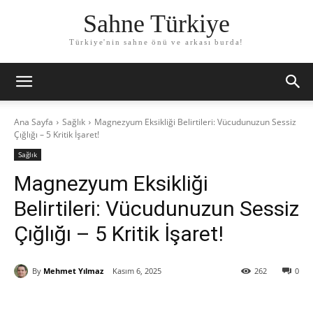
Sahne Türkiye
Türkiye'nin sahne önü ve arkası burda!
Ana Sayfa
Sağlık
Magnezyum Eksikliği Belirtileri: Vücudunuzun Sessiz
Çığlığı – 5 Kritik İşaret!
Sağlık
Magnezyum Eksikliği
Belirtileri: Vücudunuzun Sessiz
Çığlığı – 5 Kritik İşaret!
By
Mehmet Yılmaz
Kasım 6, 2025
262
0