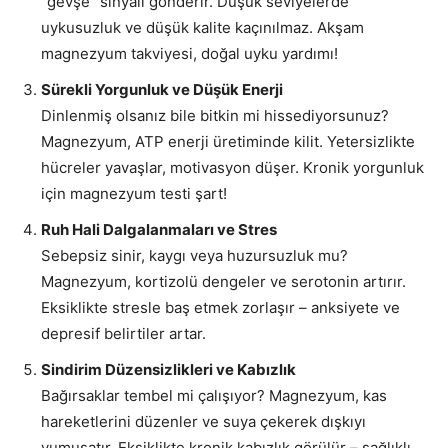
“gevşe” sinyali gönderir. Düşük seviyelerde
uykusuzluk ve düşük kalite kaçınılmaz. Akşam
magnezyum takviyesi, doğal uyku yardımı!
Sürekli Yorgunluk ve Düşük Enerji
Dinlenmiş olsanız bile bitkin mi hissediyorsunuz?
Magnezyum, ATP enerji üretiminde kilit. Yetersizlikte
hücreler yavaşlar, motivasyon düşer. Kronik yorgunluk
için magnezyum testi şart!
Ruh Hali Dalgalanmaları ve Stres
Sebepsiz sinir, kaygı veya huzursuzluk mu?
Magnezyum, kortizolü dengeler ve serotonin artırır.
Eksiklikte stresle baş etmek zorlaşır – anksiyete ve
depresif belirtiler artar.
Sindirim Düzensizlikleri ve Kabızlık
Bağırsaklar tembel mi çalışıyor? Magnezyum, kas
hareketlerini düzenler ve suya çekerek dışkıyı
yumuşatır. Eksiklikte kronik kabızlık görülür – sağlıklı