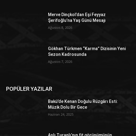
Merve Dinçkol’dan Eşi Feyyaz
Şerifoğlu’na Yaş Günü Mesajı
Ağustos 8, 2026
Gökhan Türkmen “Karma” Dizisinin Yeni
Sezon Kadrosunda
Ağustos 7, 2026
POPÜLER YAZILAR
Bakü’de Kenan Doğulu Rüzgârı Esti:
Müzik Dolu Bir Gece
Haziran 24, 2025
Aslı Turanlı’nın fit görünümünün