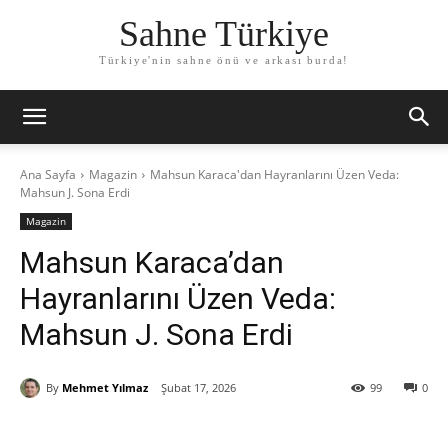
Sahne Türkiye
Türkiye'nin sahne önü ve arkası burda!
Ana Sayfa
Magazin
Mahsun Karaca'dan Hayranlarını Üzen Veda:
Mahsun J. Sona Erdi
Magazin
Mahsun Karaca’dan
Hayranlarını Üzen Veda:
Mahsun J. Sona Erdi
By
Mehmet Yılmaz
Şubat 17, 2026
99
0