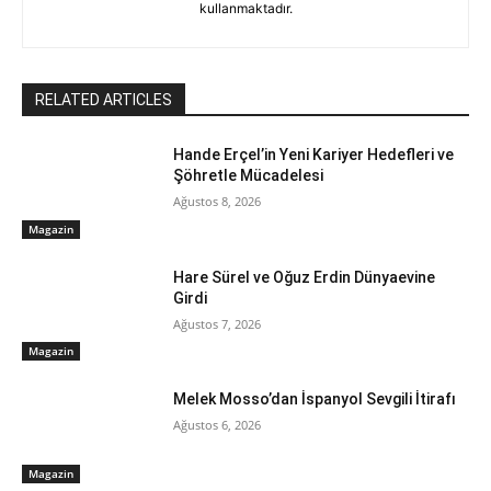
kullanmaktadır.
RELATED ARTICLES
Hande Erçel’in Yeni Kariyer Hedefleri ve
Şöhretle Mücadelesi
Ağustos 8, 2026
Magazin
Hare Sürel ve Oğuz Erdin Dünyaevine
Girdi
Ağustos 7, 2026
Magazin
Melek Mosso’dan İspanyol Sevgili İtirafı
Ağustos 6, 2026
Magazin