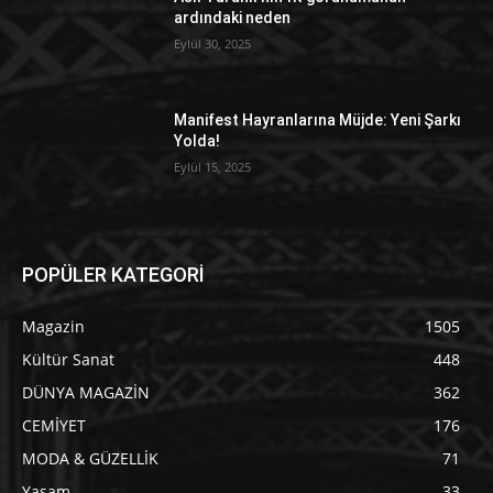
ardındaki neden
Eylül 30, 2025
Manifest Hayranlarına Müjde: Yeni Şarkı
Yolda!
Eylül 15, 2025
POPÜLER KATEGORİ
Magazin
1505
Kültür Sanat
448
DÜNYA MAGAZİN
362
CEMİYET
176
MODA & GÜZELLİK
71
Yaşam
33