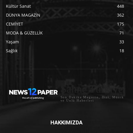
Kültür Sanat
448
DÜNYA MAGAZİN
362
CEMİYET
175
MODA & GÜZELLİK
71
Yaşam
33
Sağlık
18
Sahne Türkiye
Son Dakika Magazin, Dizi, Müzik
ve Ünlü Haberleri
HAKKIMIZDA