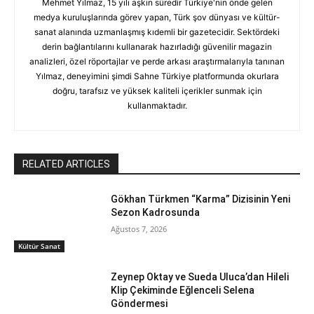
Mehmet Yılmaz, 15 yılı aşkın süredir Türkiye'nin önde gelen
medya kuruluşlarında görev yapan, Türk şov dünyası ve kültür-
sanat alanında uzmanlaşmış kıdemli bir gazetecidir. Sektördeki
derin bağlantılarını kullanarak hazırladığı güvenilir magazin
analizleri, özel röportajlar ve perde arkası araştırmalarıyla tanınan
Yılmaz, deneyimini şimdi Sahne Türkiye platformunda okurlara
doğru, tarafsız ve yüksek kaliteli içerikler sunmak için
kullanmaktadır.
RELATED ARTICLES
Gökhan Türkmen “Karma” Dizisinin Yeni
Sezon Kadrosunda
Ağustos 7, 2026
Kültür Sanat
Zeynep Oktay ve Sueda Uluca’dan Hileli
Klip Çekiminde Eğlenceli Selena
Göndermesi