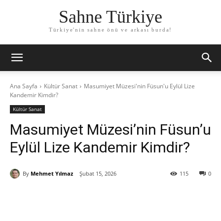
Sahne Türkiye
Türkiye'nin sahne önü ve arkası burda!
Ana Sayfa
Kültür Sanat
Masumiyet Müzesi'nin Füsun'u Eylül Lize
Kandemir Kimdir?
Kültür Sanat
Masumiyet Müzesi’nin Füsun’u
Eylül Lize Kandemir Kimdir?
By
Mehmet Yılmaz
Şubat 15, 2026
115
0