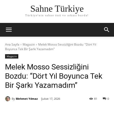
Sahne Türkiye
Türkiye'nin sahne önü ve arkası burda!
Ana Sayfa
Magazin
Melek Mosso Sessizliğini Bozdu: "Dört Yıl
Boyunca Tek Bir Şarkı Yazamadım"
Magazin
Melek Mosso Sessizliğini
Bozdu: “Dört Yıl Boyunca Tek
Bir Şarkı Yazamadım”
By
Mehmet Yılmaz
Şubat 17, 2026
81
0